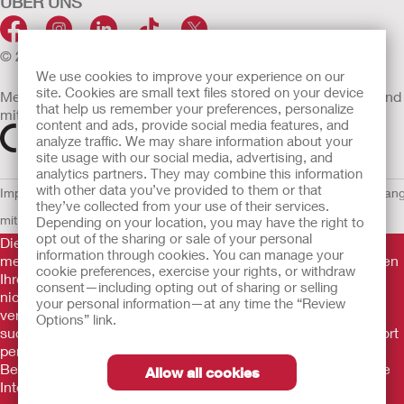
ÜBER UNS
© 2026 Hollister Incorporated
We use cookies to improve your experience on our
site. Cookies are small text files stored on your device
Medizinprodukte, die innerhalb der EU vertrieben werden, sind
that help us remember your preferences, personalize
mit einem der folgenden Symbole gekennzeichnet
content and ads, provide social media features, and
analyze traffic. We may share information about your
site usage with our social media, advertising, and
analytics partners. They may combine this information
with other data you’ve provided to them or that
Impressum
AGB
Nutzungsbedingungen
Datenschutzerklärung
Umgan
they’ve collected from your use of their services.
mit Cookies
EU Whistleblowern-Mitteilung
Depending on your location, you may have the right to
opt out of the sharing or sale of your personal
Die Informationen auf dieser Website sind nicht als
information through cookies. You can manage your
medizinische Beratung gedacht und sollen die Empfehlungen
cookie preferences, exercise your rights, or withdraw
Ihres eigenen Arztes oder anderer medizinischer Fachkräfte
consent—including opting out of sharing or selling
nicht ersetzen. Diese Website sollte auch nicht dazu
your personal information—at any time the “Review
verwendet werden, in einem medizinischen Notfall Hilfe zu
Options” link.
suchen. In einem medizinischen Notfall sollten Sie sich sofort
persönlich in ärztliche Behandlung begeben. Da sich
Bestimmungen ab und zu ändern, besuchen Sie bitte unsere
Allow all cookies
Internetseite für die aktuellsten Informationen.