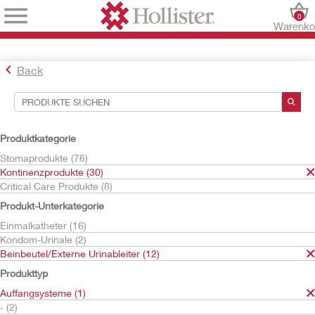
0
Warenko
Back
Suchwerkzeuge
Ihre Auswahl:
Produktkategorie
Kontinenzprodukte
Stomaprodukte (76)
Beinbeutel/Externe Urinableiter
Kontinenzprodukte (30)
Auffangsysteme
Critical Care Produkte (8)
Ihre Auswahl hat
1
Ergebnisse ergeben
Produkt-Unterkategorie
Sortieren nach:
Einmalkatheter (16)
Kondom-Urinale (2)
Beinbeutel/Externe Urinableiter (12)
Produkttyp
Auffangsysteme (1)
- (2)