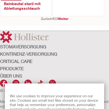
Beinbeutel steril mit
Ableitungsschlauch
Zurück
1
2
3
Weiter
STOMAVERSORGUNG
KONTINENZ-VERSORGUNG
CRITICAL CARE
PRODUKTE
ÜBER UNS
© 2026 Hollister Incorporated
We use cookies to improve your experience on our
site. Cookies are small text files stored on your device
Medizinprodukte, die innerhalb der EU vertrieben werden, sind
that help us remember your preferences, personalize
mit einem der folgenden Symbole gekennzeichnet