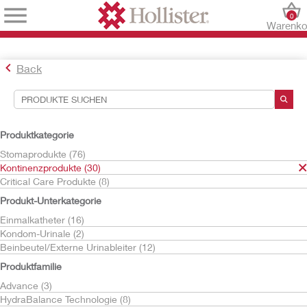
0
Warenko
Back
Suchwerkzeuge
Ihre Auswahl:
Produktkategorie
Kontinenzprodukte
Stomaprodukte (76)
Kontinenzprodukte (30)
Ihre Auswahl hat
30
Ergebnisse ergeben
Critical Care Produkte (8)
Sortieren nach:
Produkt-Unterkategorie
Einmalkatheter (16)
Kondom-Urinale (2)
Beinbeutel/Externe Urinableiter (12)
Produktfamilie
Advance (3)
HydraBalance Technologie (8)