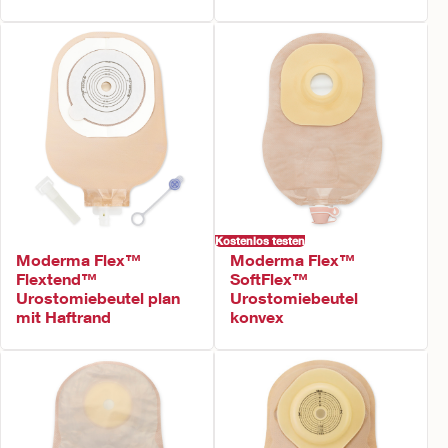
Kostenlos testen
Moderma Flex™
Moderma Flex™
Flextend™
SoftFlex™
Urostomiebeutel plan
Urostomiebeutel
mit Haftrand
konvex