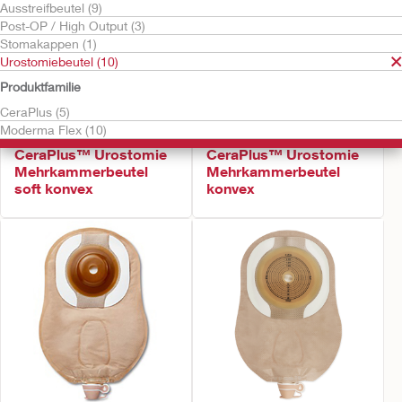
Ausstreifbeutel (9)
Post-OP / High Output (3)
Stomakappen (1)
Urostomiebeutel (10)
Produktfamilie
CeraPlus (5)
Moderma Flex (10)
Kostenlos testen
Kostenlos testen
CeraPlus™ Urostomie
CeraPlus™ Urostomie
Mehrkammerbeutel
Mehrkammerbeutel
soft konvex
konvex