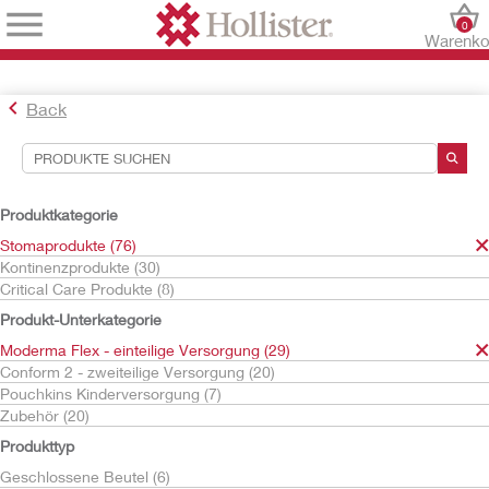
0
Warenko
Back
Suchwerkzeuge
Ihre Auswahl:
Produktkategorie
Stomaprodukte
Stomaprodukte (76)
Moderma Flex - einteilige Versorgung
Kontinenzprodukte (30)
Urostomiebeutel
Critical Care Produkte (8)
Ihre Auswahl hat
10
Ergebnisse ergeben
Produkt-Unterkategorie
Sortieren nach:
Moderma Flex - einteilige Versorgung (29)
Conform 2 - zweiteilige Versorgung (20)
Pouchkins Kinderversorgung (7)
Zubehör (20)
Produkttyp
Geschlossene Beutel (6)