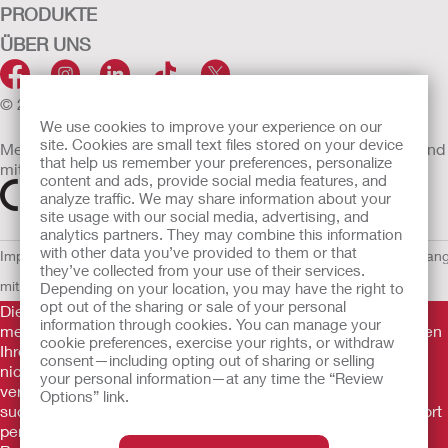
PRODUKTE
ÜBER UNS
© 2026 Hollister Incorporated
We use cookies to improve your experience on our
site. Cookies are small text files stored on your device
Medizinprodukte, die innerhalb der EU vertrieben werden, sind
that help us remember your preferences, personalize
mit einem der folgenden Symbole gekennzeichnet
content and ads, provide social media features, and
analyze traffic. We may share information about your
site usage with our social media, advertising, and
analytics partners. They may combine this information
with other data you’ve provided to them or that
Impressum
AGB
Nutzungsbedingungen
Datenschutzerklärung
Umgan
they’ve collected from your use of their services.
mit Cookies
EU Whistleblowern-Mitteilung
Depending on your location, you may have the right to
opt out of the sharing or sale of your personal
Die Informationen auf dieser Website sind nicht als
information through cookies. You can manage your
medizinische Beratung gedacht und sollen die Empfehlungen
cookie preferences, exercise your rights, or withdraw
Ihres eigenen Arztes oder anderer medizinischer Fachkräfte
consent—including opting out of sharing or selling
nicht ersetzen. Diese Website sollte auch nicht dazu
your personal information—at any time the “Review
verwendet werden, in einem medizinischen Notfall Hilfe zu
Options” link.
suchen. In einem medizinischen Notfall sollten Sie sich sofort
persönlich in ärztliche Behandlung begeben. Da sich