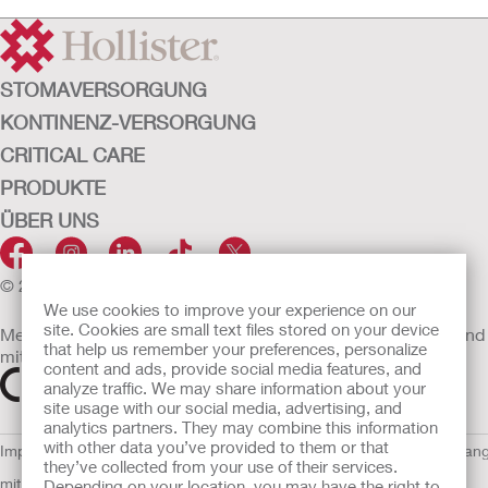
STOMAVERSORGUNG
KONTINENZ-VERSORGUNG
CRITICAL CARE
PRODUKTE
ÜBER UNS
© 2026 Hollister Incorporated
We use cookies to improve your experience on our
site. Cookies are small text files stored on your device
Medizinprodukte, die innerhalb der EU vertrieben werden, sind
that help us remember your preferences, personalize
mit einem der folgenden Symbole gekennzeichnet
content and ads, provide social media features, and
analyze traffic. We may share information about your
site usage with our social media, advertising, and
analytics partners. They may combine this information
with other data you’ve provided to them or that
Impressum
AGB
Nutzungsbedingungen
Datenschutzerklärung
Umgan
they’ve collected from your use of their services.
mit Cookies
EU Whistleblowern-Mitteilung
Depending on your location, you may have the right to