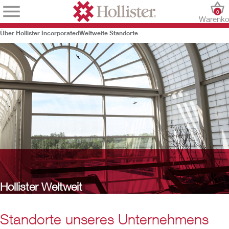
0
Warenko
Über Hollister Incorporated
Weltweite Standorte
Hollister Weltweit
Standorte unseres Unternehmens