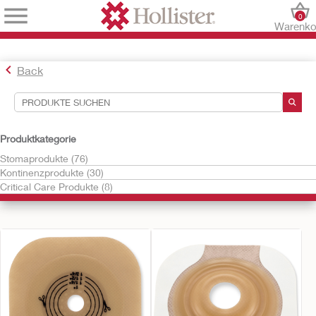
0
Warenko
Back
Suchwerkzeuge
Produktkategorie
Stomaprodukte (76)
Ihre Auswahl:
Kontinenzprodukte (30)
Treffen Sie links eine Auswahl, um Produkte zu finden, die Sie
Critical Care Produkte (8)
interessieren.