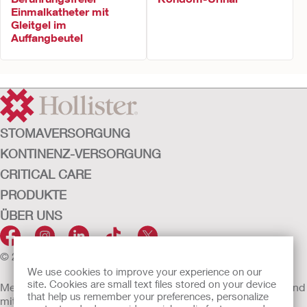
Einmalkatheter mit
Gleitgel im
Auffangbeutel
STOMAVERSORGUNG
KONTINENZ-VERSORGUNG
CRITICAL CARE
PRODUKTE
ÜBER UNS
© 2026 Hollister Incorporated
We use cookies to improve your experience on our
site. Cookies are small text files stored on your device
Medizinprodukte, die innerhalb der EU vertrieben werden, sind
that help us remember your preferences, personalize
mit einem der folgenden Symbole gekennzeichnet