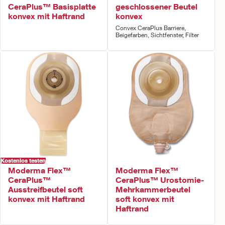
CeraPlus™ Basisplatte
geschlossener Beutel
konvex mit Haftrand
konvex
Convex CeraPlus Barriere,
Beigefarben, Sichtfenster, Filter
Kostenlos testen
Moderma Flex™
Moderma Flex™
CeraPlus™
CeraPlus™ Urostomie-
Ausstreifbeutel soft
Mehrkammerbeutel
konvex mit Haftrand
soft konvex mit
Haftrand