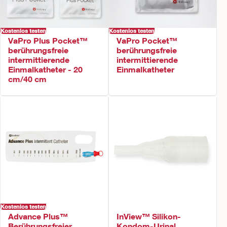
Kostenlos testen
Kostenlos testen
VaPro Plus Pocket™
VaPro Pocket™
berührungsfreie
berührungsfreie
intermittierende
intermittierende
Einmalkatheter - 20
Einmalkatheter
cm/40 cm
Kostenlos testen
Advance Plus™
InView™ Silikon-
Berührungsfreier
Kondom-Urinal