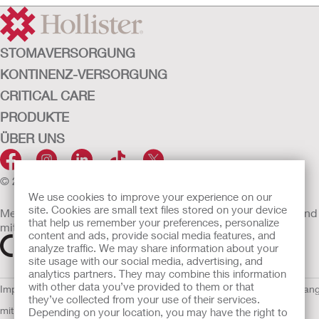
STOMAVERSORGUNG
KONTINENZ-VERSORGUNG
CRITICAL CARE
PRODUKTE
ÜBER UNS
© 2026 Hollister Incorporated
We use cookies to improve your experience on our
site. Cookies are small text files stored on your device
Medizinprodukte, die innerhalb der EU vertrieben werden, sind
that help us remember your preferences, personalize
mit einem der folgenden Symbole gekennzeichnet
content and ads, provide social media features, and
analyze traffic. We may share information about your
site usage with our social media, advertising, and
analytics partners. They may combine this information
with other data you’ve provided to them or that
Impressum
AGB
Nutzungsbedingungen
Datenschutzerklärung
Umgan
they’ve collected from your use of their services.
mit Cookies
EU Whistleblowern-Mitteilung
Depending on your location, you may have the right to