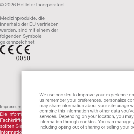
© 2026 Hollister Incorporated
Medizinprodukte, die
innerhalb der EU vertrieben
werden, sind mit einem der
folgenden Symbole
gekennzeichnet
We use cookies to improve your experience on ou
us remember your preferences, personalize cont
may share information about your site usage wi
Impressum
AGB
Nutzungsbedingungen
Datenschutzerklärung
Umgang 
combine this information with other data you’ve
Die Informationen auf dieser Website sind nicht als medizini
services. Depending on your location, you may h
Fachkräfte nicht ersetzen. Diese Website sollte auch nicht da
information through cookies. You can manage y
sollten Sie sich sofort persönlich in ärztliche Behandlung beg
including opting out of sharing or selling your
Informationen.