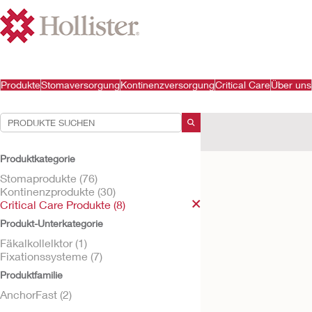
Produkte
Stomaversorgung
Kontinenzversorgung
Critical Care
Über uns
Ihre Auswahl:
Critical Care Produkte
Produktkategorie
Ihre Auswahl hat
8
Ergeb
Stomaprodukte (76)
Kontinenzprodukte (30)
Critical Care Produkte (8)
Produkt-Unterkategorie
Fäkalkollelktor (1)
Fixationssysteme (7)
Produktfamilie
AnchorFast (2)