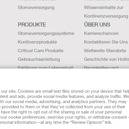
Stomaversorgung
Wissensinhalte zur
Kontinenzversorgung
PRODUKTE
ÜBER UNS
Stomaversorgungssysteme
Karrierechancen
Kontinenzprodukte
Kontaktieren Sie Uns
Critical Care Produkte
Weltweite Standorte
Gebrauchsanleitung
Geschichte von Hollis
Erklärung zum Latexgehalt
Neuigkeiten und
Sicherheitsdatenblätter (SDBs)
Veranstaltungen
Magnetresonanztomographie
r site. Cookies are small text files stored on your device that he
Kompatibilität
ent and ads, provide social media features, and analyze traffic. W
th our social media, advertising, and analytics partners. They may
mit Cookies
EU Whistleblowern-Mitteilung
 provided to them or that they’ve collected from your use of their
sche Beratung gedacht und sollen die Empfehlungen Ihres eigen
ave the right to opt out of the sharing or sale of your personal
zu verwendet werden, in einem medizinischen Notfall Hilfe zu 
our cookie preferences, exercise your rights, or withdraw consen
eben. Da sich Bestimmungen ab und zu ändern, besuchen Sie bitt
 personal information—at any time the “Review Options” link.