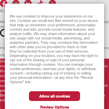
© 2026 Hollister Incorporated
We use cookies to improve your experience on our
site. Cookies are small text files stored on your device
Medizinprodukte, die innerhalb der EU vertrieben werden, sind
that help us remember your preferences, personalize
mit einem der folgenden Symbole gekennzeichnet
content and ads, provide social media features, and
analyze traffic. We may share information about your
site usage with our social media, advertising, and
analytics partners. They may combine this information
with other data you’ve provided to them or that
Impressum
AGB
Nutzungsbedingungen
Datenschutzerklärung
Umgan
they’ve collected from your use of their services.
mit Cookies
EU Whistleblowern-Mitteilung
Depending on your location, you may have the right to
opt out of the sharing or sale of your personal
Die Informationen auf dieser Website sind nicht als
information through cookies. You can manage your
medizinische Beratung gedacht und sollen die Empfehlungen
cookie preferences, exercise your rights, or withdraw
Ihres eigenen Arztes oder anderer medizinischer Fachkräfte
consent—including opting out of sharing or selling
nicht ersetzen. Diese Website sollte auch nicht dazu
your personal information—at any time the “Review
verwendet werden, in einem medizinischen Notfall Hilfe zu
Options” link.
suchen. In einem medizinischen Notfall sollten Sie sich sofort
persönlich in ärztliche Behandlung begeben. Da sich
Bestimmungen ab und zu ändern, besuchen Sie bitte unsere
Allow all cookies
Internetseite für die aktuellsten Informationen.
Review Options