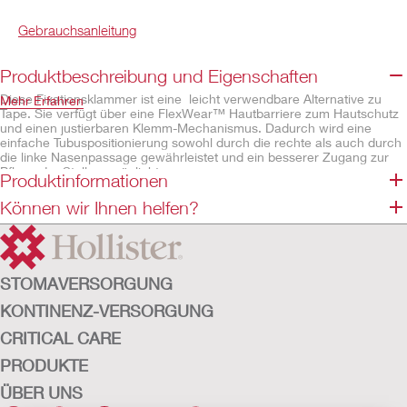
Gebrauchsanleitung
Produktbeschreibung und Eigenschaften
Diese Fixationsklammer ist eine leicht verwendbare Alternative zu
Mehr Erfahren
Tape. Sie verfügt über eine FlexWear™ Hautbarriere zum Hautschutz
und einen justierbaren Klemm-Mechanismus. Dadurch wird eine
einfache Tubuspositionierung sowohl durch die rechte als auch durch
die linke Nasenpassage gewährleistet und ein besserer Zugang zur
Pflege der Stelle ermöglicht.
Produktinformationen
Eigenschaften
Können wir Ihnen helfen?
sichere Fixierung von nasogastralen Ernährungssonden (5–18 Ch)
Schmetterlingsform passt sich den Gesichtskonturen an
individuelle Größeneinstellung
Nicht mit Naturkautschuklatex hergestellt
STOMAVERSORGUNG
KONTINENZ-VERSORGUNG
CRITICAL CARE
PRODUKTE
ÜBER UNS