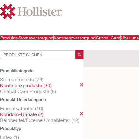
Produkte
Stomaversorgung
Kontinenzversorgung
Critical Care
Über uns
Ihre Auswahl:
Kontinenzprodukte
Kond
Produktkategorie
Ihre Auswahl hat
1
Ergebnis
Stomaprodukte (76)
Kontinenzprodukte (30)
Critical Care Produkte (8)
Produkt-Unterkategorie
Einmalkatheter (16)
Kondom-Urinale (2)
Beinbeutel/Externe Urinableiter (12)
Produkttyp
Latex (1)