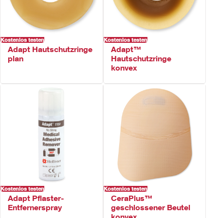
Kostenlos testen
Kostenlos testen
Adapt Hautschutzringe
Adapt™
plan
Hautschutzringe
konvex
Kostenlos testen
Kostenlos testen
Adapt Pflaster-
CeraPlus™
Entfernerspray
geschlossener Beutel
konvex