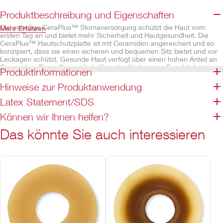
Produktbeschreibung und Eigenschaften
Die einteilige CeraPlus™ Stomaversorgung schützt die Haut vom
Mehr Erfahren
ersten Tag an und bietet mehr Sicherheit und Hautgesundheit. Die
CeraPlus™ Hautschutzplatte ist mit Ceramiden angereichert und so
konzipiert, dass sie einen sicheren und bequemen Sitz bietet und vor
Leckagen schützt. Gesunde Haut verfügt über einen hohen Anteil an
Ceramiden. Diese Ceramide helfen, den Verlust von Feuchtigkeit zu
Produktinformationen
verhindern, der zu Hautschäden und Trockenheit führen kann.
Erhältlich mit einem beigefarbenen Beutel und mit Sichtfenster, das
Hinweise zur Produktanwendung
das Anbringen und die Kontrolle des Stomas und der Ausscheidung
erleichtert. Der Aktivkohlefilter ermöglicht eine langsame Abgabe und
Latex Statement/SDS
eine Geruchsneutralisierung von Gasen aus dem Beutel und
verhindert ein Aufblähen des Beutels.
Können wir Ihnen helfen?
Eigenschaften
Das könnte Sie auch interessieren
CeraPlus™ Hautschutzplatte*, plan
Erhältlich als ausschneidbare oder vorgefertigte Variante
Beige mit integriertem Sichtfenster
Integrierter AF300™-Filter
Nicht mit Naturkautschuklatex hergestellt