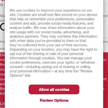
© 2026 Hollister Incorporated
We use cookies to improve your experience on our
site. Cookies are small text files stored on your device
Medizinprodukte, die innerhalb der EU vertrieben werden, sind
that help us remember your preferences, personalize
mit einem der folgenden Symbole gekennzeichnet
content and ads, provide social media features, and
analyze traffic. We may share information about your
site usage with our social media, advertising, and
analytics partners. They may combine this information
with other data you’ve provided to them or that
Impressum
AGB
Nutzungsbedingungen
Datenschutzerklärung
Umgan
they’ve collected from your use of their services.
mit Cookies
EU Whistleblowern-Mitteilung
Depending on your location, you may have the right to
opt out of the sharing or sale of your personal
Die Informationen auf dieser Website sind nicht als
information through cookies. You can manage your
medizinische Beratung gedacht und sollen die Empfehlungen
cookie preferences, exercise your rights, or withdraw
Ihres eigenen Arztes oder anderer medizinischer Fachkräfte
consent—including opting out of sharing or selling
nicht ersetzen. Diese Website sollte auch nicht dazu
your personal information—at any time the “Review
verwendet werden, in einem medizinischen Notfall Hilfe zu
Options” link.
suchen. In einem medizinischen Notfall sollten Sie sich sofort
persönlich in ärztliche Behandlung begeben. Da sich
Bestimmungen ab und zu ändern, besuchen Sie bitte unsere
Allow all cookies
Internetseite für die aktuellsten Informationen.
Review Options
Lesen Sie vor der Verwendung unserer Produkte stets die
Gebrauchsanleitung mit Informationen zu