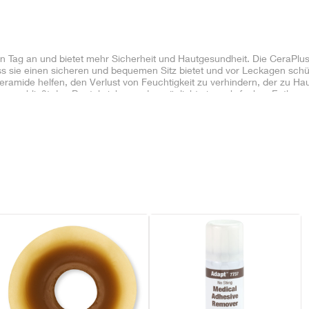
en Tag an und bietet mehr Sicherheit und Hautgesundheit. Die CeraPl
ass sie einen sicheren und bequemen Sitz bietet und vor Leckagen schü
ramide helfen, den Verlust von Feuchtigkeit zu verhindern, der zu H
 verschließt den Beutel sicher und ermöglicht ein mehrfaches Entleere
utralisierung von Gasen aus dem Beutel und verhindert ein Aufblähen 