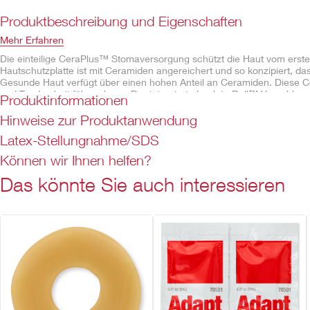
Produktbeschreibung und Eigenschaften
Mehr Erfahren
Die einteilige CeraPlus™ Stomaversorgung schützt die Haut vom erst
Hautschutzplatte ist mit Ceramiden angereichert und so konzipiert, d
Gesunde Haut verfügt über einen hohen Anteil an Ceramiden. Diese Ce
und Trockenheit führen kann. Der integrierte Lock 'n Roll™ Verschluss
Produktinformationen
Aktivkohlefilter ermöglicht eine langsame Abgabe und eine Geruchsne
Beutels.
Hinweise zur Produktanwendung
Latex-Stellungnahme/SDS
Eigenschaften
Können wir Ihnen helfen?
CeraPlus™ Hautschutzplatte*, soft konvex
Das könnte Sie auch interessieren
Erhältlich als ausschneidbare oder vorgefertigte Variante
Geruchsundurchlässige, geräuscharme Beutelfolie
Beige mit integriertem Sichtfenster
Vlies wahlweise beidseitig oder körperseitig
Gürtelhalterung zum einfachen Anbringen eines Stomagürtels
Integrierter AF300™-Filter
Lock 'n Roll™ Verschluss