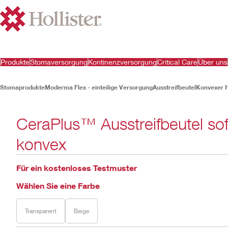
Produkte
Stomaversorgung
Kontinenzversorgung
Critical Care
Über uns
Stomaprodukte
Moderma Flex - einteilige Versorgung
Ausstreifbeutel
Konvexer 
CeraPlus™ Ausstreifbeutel sof
konvex
Für ein kostenloses Testmuster
Wählen Sie eine Farbe
Transparent
Beige