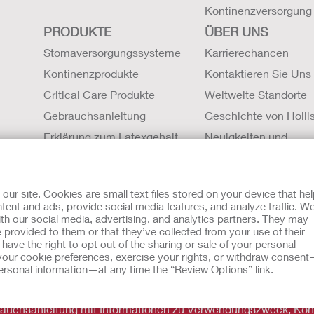
Kontinenzversorgung
PRODUKTE
ÜBER UNS
Stomaversorgungssysteme
Karrierechancen
Kontinenzprodukte
Kontaktieren Sie Uns
Critical Care Produkte
Weltweite Standorte
Gebrauchsanleitung
Geschichte von Hollis
Erklärung zum Latexgehalt
Neuigkeiten und
Sicherheitsdatenblätter (SDBs)
Veranstaltungen
Magnetresonanztomographie
r site. Cookies are small text files stored on your device that he
Kompatibilität
ent and ads, provide social media features, and analyze traffic. W
th our social media, advertising, and analytics partners. They may
mit Cookies
EU Whistleblowern-Mitteilung
 provided to them or that they’ve collected from your use of their
sche Beratung gedacht und sollen die Empfehlungen Ihres eigen
ave the right to opt out of the sharing or sale of your personal
zu verwendet werden, in einem medizinischen Notfall Hilfe zu 
our cookie preferences, exercise your rights, or withdraw consen
eben. Da sich Bestimmungen ab und zu ändern, besuchen Sie bitt
 personal information—at any time the “Review Options” link.
brauchsanleitung mit Informationen zu Verwendungszweck, Kon