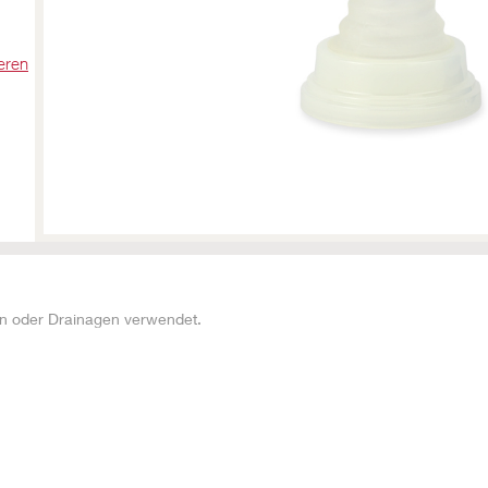
eren
den oder Drainagen verwendet.