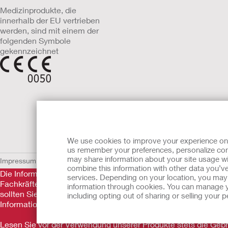
Medizinprodukte, die
innerhalb der EU vertrieben
werden, sind mit einem der
folgenden Symbole
gekennzeichnet
We use cookies to improve your experience on ou
us remember your preferences, personalize cont
may share information about your site usage wi
Impressum
AGB
Nutzungsbedingungen
Datenschutzerklärung
Umgang 
combine this information with other data you’ve
Die Informationen auf dieser Website sind nicht als medizini
services. Depending on your location, you may h
Fachkräfte nicht ersetzen. Diese Website sollte auch nicht da
information through cookies. You can manage y
sollten Sie sich sofort persönlich in ärztliche Behandlung beg
including opting out of sharing or selling your
Informationen.
Lesen Sie vor der Verwendung unserer Produkte stets die Ge