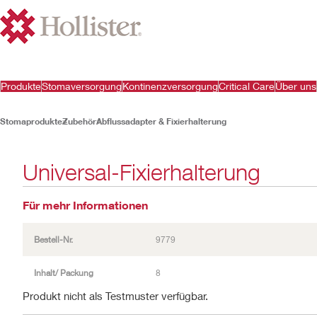
Produkte
Stomaversorgung
Kontinenzversorgung
Critical Care
Über uns
Stomaprodukte
Zubehör
Abflussadapter & Fixierhalterung
Universal-Fixierhalterung
Für mehr Informationen
Bestell-Nr.
9779
Inhalt/ Packung
8
Produkt nicht als Testmuster verfügbar.