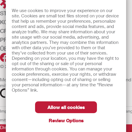
We use cookies to improve your experience on our
STOMAVERSORGUNG
site. Cookies are small text files stored on your device
that help us remember your preferences, personalize
KONTINENZ-VERSORGUNG
content and ads, provide social media features, and
CRITICAL CARE
analyze traffic. We may share information about your
site usage with our social media, advertising, and
PRODUKTE
analytics partners. They may combine this information
with other data you’ve provided to them or that
ÜBER UNS
they’ve collected from your use of their services.
Depending on your location, you may have the right to
opt out of the sharing or sale of your personal
© 2026 Hollister Incorporated
information through cookies. You can manage your
cookie preferences, exercise your rights, or withdraw
consent—including opting out of sharing or selling
Medizinprodukte, die innerhalb der EU vertrieben werden, sind
your personal information—at any time the “Review
mit einem der folgenden Symbole gekennzeichnet
Options” link.
Allow all cookies
Impressum
AGB
Nutzungsbedingungen
Datenschutzerklärung
Umgan
mit Cookies
EU Whistleblowern-Mitteilung
Review Options
Die Informationen auf dieser Website sind nicht als