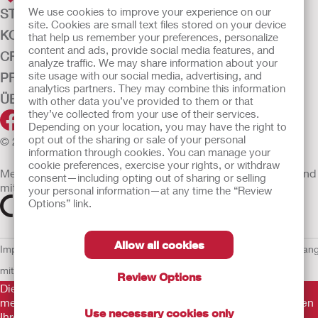
We use cookies to improve your experience on our
STOMAVERSORGUNG
site. Cookies are small text files stored on your device
KONTINENZ-VERSORGUNG
that help us remember your preferences, personalize
content and ads, provide social media features, and
CRITICAL CARE
analyze traffic. We may share information about your
site usage with our social media, advertising, and
PRODUKTE
analytics partners. They may combine this information
ÜBER UNS
with other data you’ve provided to them or that
they’ve collected from your use of their services.
Depending on your location, you may have the right to
opt out of the sharing or sale of your personal
© 2026 Hollister Incorporated
information through cookies. You can manage your
cookie preferences, exercise your rights, or withdraw
Medizinprodukte, die innerhalb der EU vertrieben werden, sind
consent—including opting out of sharing or selling
mit einem der folgenden Symbole gekennzeichnet
your personal information—at any time the “Review
Options” link.
Allow all cookies
Impressum
AGB
Nutzungsbedingungen
Datenschutzerklärung
Umgan
mit Cookies
EU Whistleblowern-Mitteilung
Review Options
Die Informationen auf dieser Website sind nicht als
medizinische Beratung gedacht und sollen die Empfehlungen
Use necessary cookies only
Ihres eigenen Arztes oder anderer medizinischer Fachkräfte