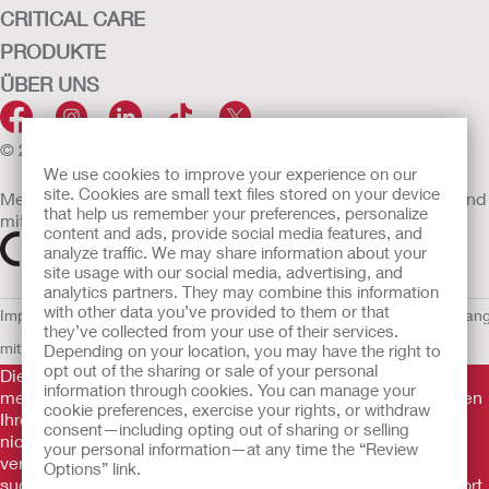
CRITICAL CARE
PRODUKTE
ÜBER UNS
© 2026 Hollister Incorporated
We use cookies to improve your experience on our
site. Cookies are small text files stored on your device
Medizinprodukte, die innerhalb der EU vertrieben werden, sind
that help us remember your preferences, personalize
mit einem der folgenden Symbole gekennzeichnet
content and ads, provide social media features, and
analyze traffic. We may share information about your
site usage with our social media, advertising, and
analytics partners. They may combine this information
with other data you’ve provided to them or that
Impressum
AGB
Nutzungsbedingungen
Datenschutzerklärung
Umgan
they’ve collected from your use of their services.
mit Cookies
EU Whistleblowern-Mitteilung
Depending on your location, you may have the right to
opt out of the sharing or sale of your personal
Die Informationen auf dieser Website sind nicht als
information through cookies. You can manage your
medizinische Beratung gedacht und sollen die Empfehlungen
cookie preferences, exercise your rights, or withdraw
Ihres eigenen Arztes oder anderer medizinischer Fachkräfte
consent—including opting out of sharing or selling
nicht ersetzen. Diese Website sollte auch nicht dazu
your personal information—at any time the “Review
verwendet werden, in einem medizinischen Notfall Hilfe zu
Options” link.
suchen. In einem medizinischen Notfall sollten Sie sich sofort