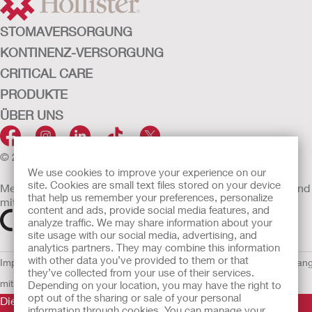
STOMAVERSORGUNG
KONTINENZ-VERSORGUNG
CRITICAL CARE
PRODUKTE
ÜBER UNS
© 2026 Hollister Incorporated
We use cookies to improve your experience on our
site. Cookies are small text files stored on your device
Medizinprodukte, die innerhalb der EU vertrieben werden, sind
that help us remember your preferences, personalize
mit einem der folgenden Symbole gekennzeichnet
content and ads, provide social media features, and
analyze traffic. We may share information about your
site usage with our social media, advertising, and
analytics partners. They may combine this information
with other data you’ve provided to them or that
Impressum
AGB
Nutzungsbedingungen
Datenschutzerklärung
Umgan
they’ve collected from your use of their services.
mit Cookies
EU Whistleblowern-Mitteilung
Depending on your location, you may have the right to
opt out of the sharing or sale of your personal
Die Informationen auf dieser Website sind nicht als
information through cookies. You can manage your