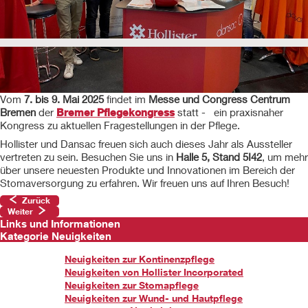
Vom
7. bis 9. Mai 2025
findet im
Messe und Congress Centrum
Bremen
der
Bremer Pflegekongress
statt - ein praxisnaher
Kongress zu aktuellen Fragestellungen in der Pflege.
Hollister und Dansac freuen sich auch dieses Jahr als Aussteller
vertreten zu sein. Besuchen Sie uns in
Halle 5, Stand 5I42
, um mehr
über unsere neuesten Produkte und Innovationen im Bereich der
Stomaversorgung zu erfahren. Wir freuen uns auf Ihren Besuch!
Zurück
Weiter
Links und Informationen
Kategorie Neuigkeiten
Neuigkeiten zur Kontinenzpflege
Neuigkeiten von Hollister Incorporated
Neuigkeiten zur Stomapflege
Neuigkeiten zur Wund- und Hautpflege