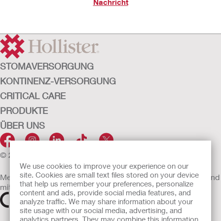
Nachricht
STOMAVERSORGUNG
KONTINENZ-VERSORGUNG
CRITICAL CARE
PRODUKTE
ÜBER UNS
© 2026 Hollister Incorporated
We use cookies to improve your experience on our
site. Cookies are small text files stored on your device
Medizinprodukte, die innerhalb der EU vertrieben werden, sind
that help us remember your preferences, personalize
mit einem der folgenden Symbole gekennzeichnet
content and ads, provide social media features, and
analyze traffic. We may share information about your
site usage with our social media, advertising, and
analytics partners. They may combine this information