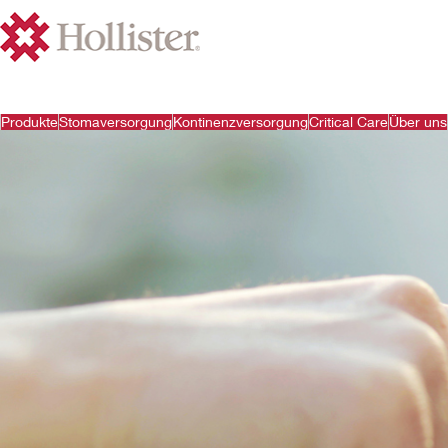
Produkte
Stomaversorgung
Kontinenzversorgung
Critical Care
Über uns