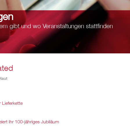
gen
em gibt und wo Veranstaltungen stattfinden
ated
Haut
 Lieferkette
iert ihr 100-jähriges Jubiläum