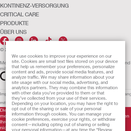
KONTINENZ-VERSORGUNG
CRITICAL CARE
PRODUKTE
ÜBER UNS
© 2026 Hollister Incorporated
We use cookies to improve your experience on our
site. Cookies are small text files stored on your device
Medizinprodukte, die innerhalb der EU vertrieben werden, sind
that help us remember your preferences, personalize
mit einem der folgenden Symbole gekennzeichnet
content and ads, provide social media features, and
analyze traffic. We may share information about your
site usage with our social media, advertising, and
analytics partners. They may combine this information
with other data you’ve provided to them or that
Impressum
AGB
Nutzungsbedingungen
Datenschutzerklärung
Umgan
they’ve collected from your use of their services.
mit Cookies
EU Whistleblowern-Mitteilung
Depending on your location, you may have the right to
opt out of the sharing or sale of your personal
Die Informationen auf dieser Website sind nicht als
information through cookies. You can manage your
medizinische Beratung gedacht und sollen die Empfehlungen
cookie preferences, exercise your rights, or withdraw
Ihres eigenen Arztes oder anderer medizinischer Fachkräfte
consent—including opting out of sharing or selling
nicht ersetzen. Diese Website sollte auch nicht dazu
your personal information—at any time the “Review