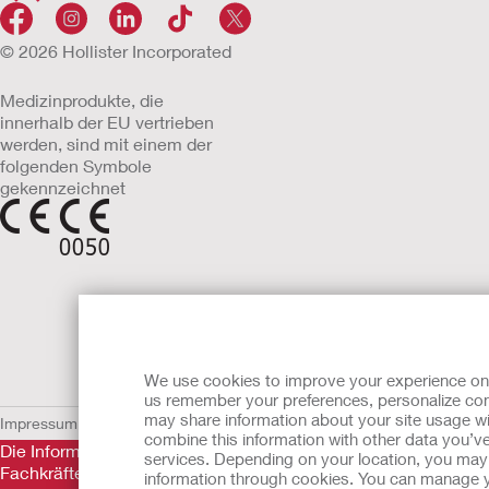
© 2026 Hollister Incorporated
Medizinprodukte, die
innerhalb der EU vertrieben
werden, sind mit einem der
folgenden Symbole
gekennzeichnet
We use cookies to improve your experience on ou
us remember your preferences, personalize cont
may share information about your site usage wi
Impressum
AGB
Nutzungsbedingungen
Datenschutzerklärung
Umgang 
combine this information with other data you’ve
Die Informationen auf dieser Website sind nicht als medizini
services. Depending on your location, you may h
Fachkräfte nicht ersetzen. Diese Website sollte auch nicht da
information through cookies. You can manage y