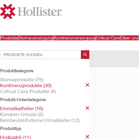
Produkte
Stomaversorgung
Kontinenzversorgung
Critical Care
Über uns
Ihre Auswahl:
Kontinenzprodukte
E
Produktkategorie
Ihre Auswahl hat
11
Erge
Stomaprodukte (76)
Kontinenzprodukte (30)
Critical Care Produkte (8)
Produkt-Unterkategorie
Einmalkatheter (16)
Kondom-Urinale (2)
Beinbeutel/Externe Urinableiter (12)
Produkttyp
Hydrophil (11)