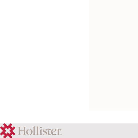
Kostenlos testen
VaPro Pocket™
berührungsfreie
intermittierende
Einmalkatheter