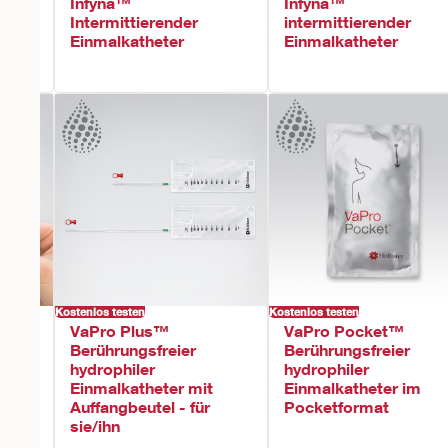
Infyna™
Infyna™
Style
Intermittierender
intermittierender
Einmalkatheter
Einmalkatheter
Kostenlos testen
Kostenlos testen
VaPro Plus™
VaPro Pocket™
Berührungsfreier
Berührungsfreier
hydrophiler
hydrophiler
Einmalkatheter mit
Einmalkatheter im
Auffangbeutel - für
Pocketformat
sie/ihn