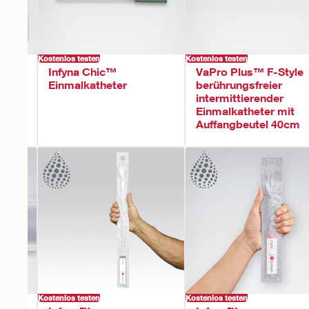
Kostenlos testen
Kostenlos testen
t™
Infyna Chic™
VaPro Plus™ F-Style
Einmalkatheter
berührungsfreier
intermittierender
0
Einmalkatheter mit
Auffangbeutel 40cm
Kostenlos testen
Kostenlos testen