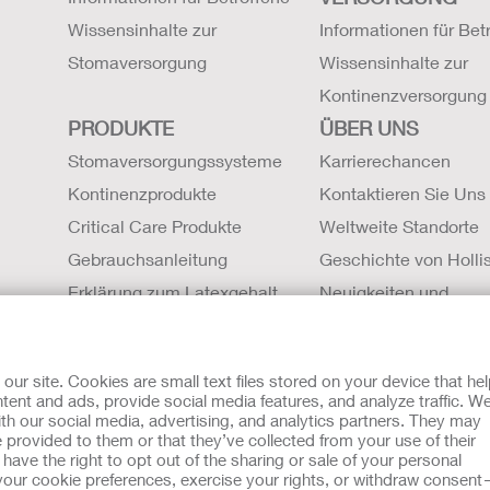
Wissensinhalte zur
Informationen für Bet
Stomaversorgung
Wissensinhalte zur
Kontinenzversorgung
PRODUKTE
ÜBER UNS
Stomaversorgungssysteme
Karrierechancen
Kontinenzprodukte
Kontaktieren Sie Uns
Critical Care Produkte
Weltweite Standorte
Gebrauchsanleitung
Geschichte von Hollis
Erklärung zum Latexgehalt
Neuigkeiten und
Sicherheitsdatenblätter (SDBs)
Veranstaltungen
Magnetresonanztomographie
r site. Cookies are small text files stored on your device that he
Kompatibilität
ent and ads, provide social media features, and analyze traffic. W
th our social media, advertising, and analytics partners. They may
mit Cookies
EU Whistleblowern-Mitteilung
 provided to them or that they’ve collected from your use of their
sche Beratung gedacht und sollen die Empfehlungen Ihres eigen
ave the right to opt out of the sharing or sale of your personal
zu verwendet werden, in einem medizinischen Notfall Hilfe zu 
our cookie preferences, exercise your rights, or withdraw consen