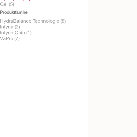
Gel (5)
Produktfamilie
HydraBalance Technologie (8)
Infyna (3)
Kostenlos testen
VaPro Plus Pocke
Infyna Chic (1)
berührungsfreie
VaPro (7)
intermittierende
Einmalkatheter - 2
cm/40 cm
Kostenlos testen