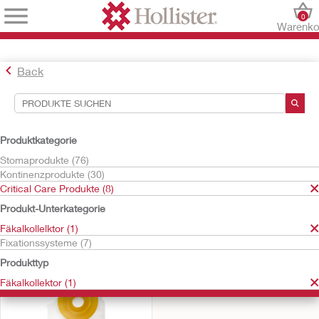
0
Warenko
Back
Suchwerkzeuge
Ihre Auswahl:
Produktkategorie
Critical Care Produkte
Stomaprodukte (76)
Fäkalkollelktor
Kontinenzprodukte (30)
Fäkalkollektor
Critical Care Produkte (8)
Ihre Auswahl hat
1
Ergebnisse ergeben
Produkt-Unterkategorie
Sortieren nach:
Fäkalkollelktor (1)
Fixationssysteme (7)
Produkttyp
Fäkalkollektor (1)