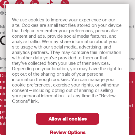
© 2026 Hollister Incorporated
We use cookies to improve your experience on our
site. Cookies are small text files stored on your device
Medizinprodukte, die innerhalb der EU vertrieben werden, sind
that help us remember your preferences, personalize
mit einem der folgenden Symbole gekennzeichnet
content and ads, provide social media features, and
analyze traffic. We may share information about your
site usage with our social media, advertising, and
analytics partners. They may combine this information
with other data you’ve provided to them or that
Impressum
AGB
Nutzungsbedingungen
Datenschutzerklärung
Umgan
they’ve collected from your use of their services.
mit Cookies
EU Whistleblowern-Mitteilung
Depending on your location, you may have the right to
opt out of the sharing or sale of your personal
Die Informationen auf dieser Website sind nicht als
information through cookies. You can manage your
medizinische Beratung gedacht und sollen die Empfehlungen
cookie preferences, exercise your rights, or withdraw
Ihres eigenen Arztes oder anderer medizinischer Fachkräfte
consent—including opting out of sharing or selling
nicht ersetzen. Diese Website sollte auch nicht dazu
your personal information—at any time the “Review
verwendet werden, in einem medizinischen Notfall Hilfe zu
Options” link.
suchen. In einem medizinischen Notfall sollten Sie sich sofort
persönlich in ärztliche Behandlung begeben. Da sich
Bestimmungen ab und zu ändern, besuchen Sie bitte unsere
Allow all cookies
Internetseite für die aktuellsten Informationen.
Review Options