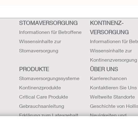
STOMAVERSORGUNG
KONTINENZ-
VERSORGUNG
Informationen für Betroffene
Wissensinhalte zur
Informationen für Bet
Stomaversorgung
Wissensinhalte zur
Kontinenzversorgung
PRODUKTE
ÜBER UNS
Stomaversorgungssysteme
Karrierechancen
Kontinenzprodukte
Kontaktieren Sie Uns
Critical Care Produkte
Weltweite Standorte
Gebrauchsanleitung
Geschichte von Hollis
Erklärung zum Latexgehalt
Neuigkeiten und
Sicherheitsdatenblätter (SDBs)
Veranstaltungen
Magnetresonanztomographie