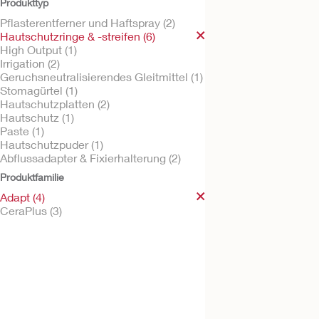
Produkttyp
Pflasterentferner und Haftspray (2)
Hautschutzringe & -streifen (6)
High Output (1)
Kostenlos testen
Irrigation (2)
CeraPlus™ Hautsc
Geruchsneutralisierendes Gleitmittel (1)
erweiterungen
Stomagürtel (1)
Hautschutzplatten (2)
Hautschutz (1)
Paste (1)
Hautschutzpuder (1)
Abflussadapter & Fixierhalterung (2)
Produktfamilie
Adapt (4)
CeraPlus (3)
Adapt™
Hautschutzringe k