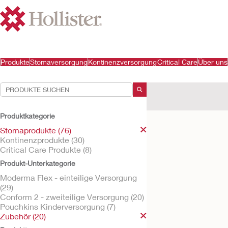
Produkte
Stomaversorgung
Kontinenzversorgung
Critical Care
Über uns
Ihre Auswahl:
Stomaprodukte
Zube
Produktkategorie
Ihre Auswahl hat
4
Ergeb
Stomaprodukte (76)
Kontinenzprodukte (30)
Critical Care Produkte (8)
Produkt-Unterkategorie
Moderma Flex - einteilige Versorgung
(29)
Conform 2 - zweiteilige Versorgung (20)
Pouchkins Kinderversorgung (7)
Zubehör (20)