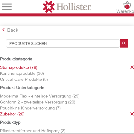
0
Warenko
Back
Suchwerkzeuge
Ihre Auswahl:
Produktkategorie
Stomaprodukte
Stomaprodukte (76)
Zubehör
Kontinenzprodukte (30)
Paste
Critical Care Produkte (8)
Adapt
Produkt-Unterkategorie
Ihre Auswahl hat
1
Ergebnisse ergeben
Moderma Flex - einteilige Versorgung (29)
Sortieren nach:
Conform 2 - zweiteilige Versorgung (20)
Pouchkins Kinderversorgung (7)
Zubehör (20)
Produkttyp
Pflasterentferner und Haftspray (2)