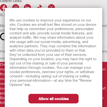
ÜBER UNS
© 2026 Hollister Incorporated
We use cookies to improve your experience on our
site. Cookies are small text files stored on your device
Medizinprodukte, die innerhalb der EU vertrieben werden, sind
that help us remember your preferences, personalize
mit einem der folgenden Symbole gekennzeichnet
content and ads, provide social media features, and
analyze traffic. We may share information about your
site usage with our social media, advertising, and
analytics partners. They may combine this information
with other data you’ve provided to them or that
Impressum
AGB
Nutzungsbedingungen
Datenschutzerklärung
Umgan
they’ve collected from your use of their services.
mit Cookies
EU Whistleblowern-Mitteilung
Depending on your location, you may have the right to
opt out of the sharing or sale of your personal
Die Informationen auf dieser Website sind nicht als
information through cookies. You can manage your
medizinische Beratung gedacht und sollen die Empfehlungen
cookie preferences, exercise your rights, or withdraw
Ihres eigenen Arztes oder anderer medizinischer Fachkräfte
consent—including opting out of sharing or selling
nicht ersetzen. Diese Website sollte auch nicht dazu
your personal information—at any time the “Review
verwendet werden, in einem medizinischen Notfall Hilfe zu
Options” link.
suchen. In einem medizinischen Notfall sollten Sie sich sofort
persönlich in ärztliche Behandlung begeben. Da sich
Bestimmungen ab und zu ändern, besuchen Sie bitte unsere
Allow all cookies
Internetseite für die aktuellsten Informationen.