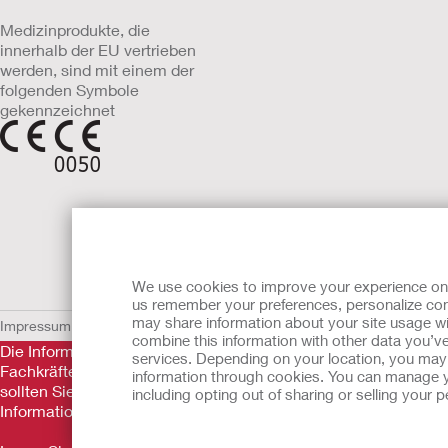
Medizinprodukte, die
innerhalb der EU vertrieben
werden, sind mit einem der
folgenden Symbole
gekennzeichnet
We use cookies to improve your experience on ou
us remember your preferences, personalize cont
may share information about your site usage wi
Impressum
AGB
Nutzungsbedingungen
Datenschutzerklärung
Umgang 
combine this information with other data you’ve
Die Informationen auf dieser Website sind nicht als medizini
services. Depending on your location, you may h
Fachkräfte nicht ersetzen. Diese Website sollte auch nicht da
information through cookies. You can manage y
sollten Sie sich sofort persönlich in ärztliche Behandlung beg
including opting out of sharing or selling your
Informationen.