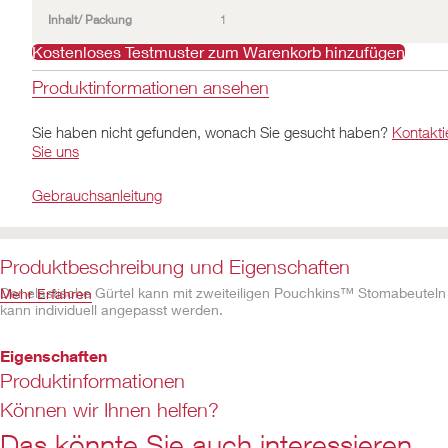
Inhalt/ Packung
1
Kostenloses Testmuster zum Warenkorb hinzufügen
Produktinformationen ansehen
Sie haben nicht gefunden, wonach Sie gesucht haben?
Kontakti
Sie uns
Gebrauchsanleitung
Produktbeschreibung und Eigenschaften
Der elastische Gürtel kann mit zweiteiligen Pouchkins™ Stomabeuteln
Mehr Erfahren
kann individuell angepasst werden.
Eigenschaften
Produktinformationen
Farbe weiß
Waschbar
Können wir Ihnen helfen?
Größe verstellbar
Das könnte Sie auch interessieren