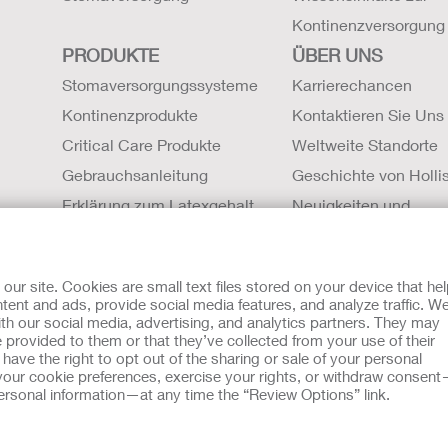
Kontinenzversorgung
PRODUKTE
ÜBER UNS
Stomaversorgungssysteme
Karrierechancen
Kontinenzprodukte
Kontaktieren Sie Uns
Critical Care Produkte
Weltweite Standorte
Gebrauchsanleitung
Geschichte von Hollis
Erklärung zum Latexgehalt
Neuigkeiten und
Sicherheitsdatenblätter (SDBs)
Veranstaltungen
Magnetresonanztomographie
r site. Cookies are small text files stored on your device that he
Kompatibilität
ent and ads, provide social media features, and analyze traffic. W
th our social media, advertising, and analytics partners. They may
mit Cookies
EU Whistleblowern-Mitteilung
 provided to them or that they’ve collected from your use of their
sche Beratung gedacht und sollen die Empfehlungen Ihres eigen
ave the right to opt out of the sharing or sale of your personal
zu verwendet werden, in einem medizinischen Notfall Hilfe zu 
our cookie preferences, exercise your rights, or withdraw consen
eben. Da sich Bestimmungen ab und zu ändern, besuchen Sie bitt
 personal information—at any time the “Review Options” link.