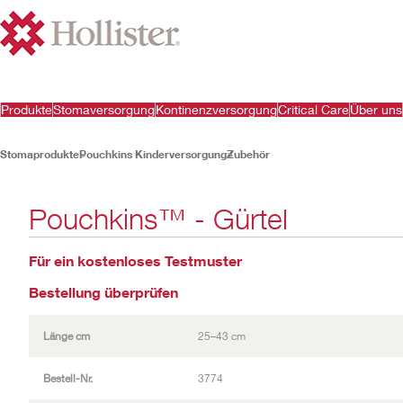
Produkte
Stomaversorgung
Kontinenzversorgung
Critical Care
Über uns
Stomaprodukte
Pouchkins Kinderversorgung
Zubehör
Pouchkins™ - Gürtel
Für ein kostenloses Testmuster
Bestellung überprüfen
Länge cm
25–43 cm
Bestell-Nr.
3774