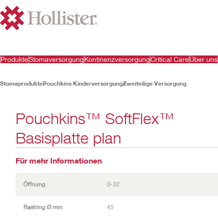
Produkte
Stomaversorgung
Kontinenzversorgung
Critical Care
Über uns
Stomaprodukte
Pouchkins Kinderversorgung
Zweiteilige Versorgung
Pouchkins™ SoftFlex™
Basisplatte plan
Für mehr Informationen
Öffnung
0-32
Rastring Ø mm
45