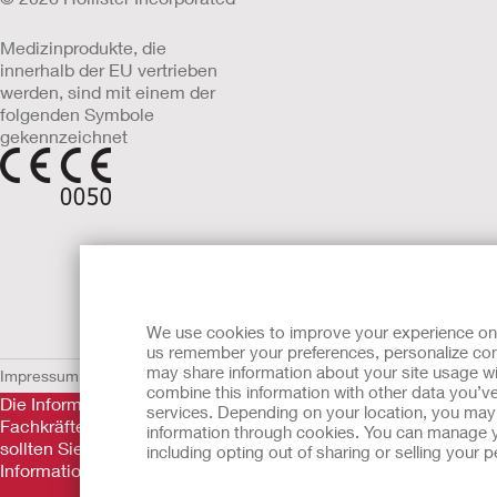
Medizinprodukte, die
innerhalb der EU vertrieben
werden, sind mit einem der
folgenden Symbole
gekennzeichnet
We use cookies to improve your experience on ou
us remember your preferences, personalize cont
may share information about your site usage wi
Impressum
AGB
Nutzungsbedingungen
Datenschutzerklärung
Umgang 
combine this information with other data you’ve
Die Informationen auf dieser Website sind nicht als medizini
services. Depending on your location, you may h
Fachkräfte nicht ersetzen. Diese Website sollte auch nicht da
information through cookies. You can manage y
sollten Sie sich sofort persönlich in ärztliche Behandlung beg
including opting out of sharing or selling your
Informationen.