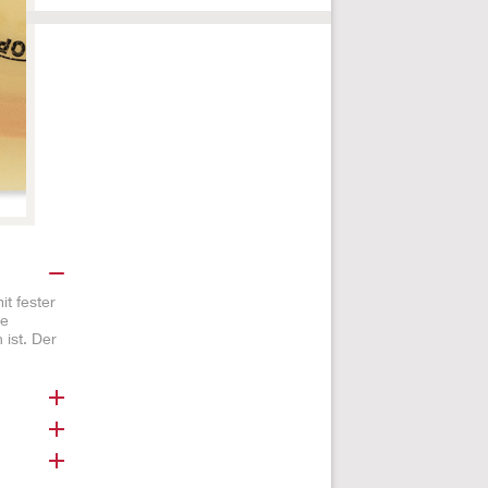
t fester
ie
 ist. Der