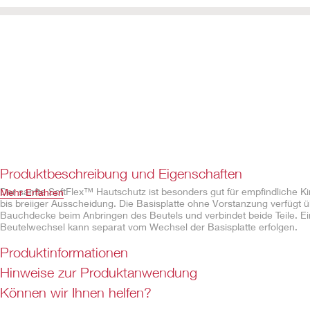
Produktbeschreibung und Eigenschaften
Der sanfte SoftFlex™ Hautschutz ist besonders gut für empfindliche Kin
Mehr Erfahren
bis breiiger Ausscheidung. Die Basisplatte ohne Vorstanzung verfügt ü
Bauchdecke beim Anbringen des Beutels und verbindet beide Teile. Ein
Beutelwechsel kann separat vom Wechsel der Basisplatte erfolgen.
Produktinformationen
Eigenschaften
Hinweise zur Produktanwendung
Hautschutzplatte ohne Vorstanzung
Können wir Ihnen helfen?
Kombinierbar mit Beuteln der Rastringgrößen 45mm