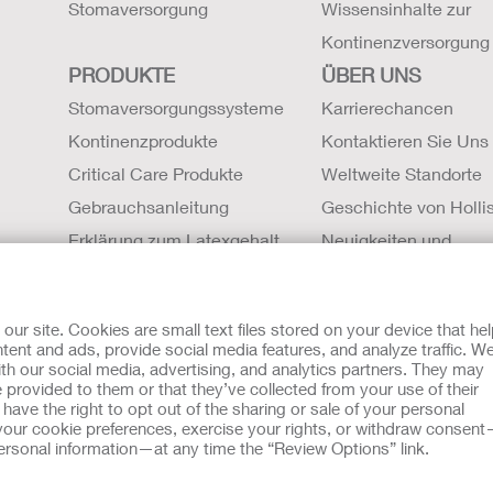
Stomaversorgung
Wissensinhalte zur
Kontinenzversorgung
PRODUKTE
ÜBER UNS
Stomaversorgungssysteme
Karrierechancen
Kontinenzprodukte
Kontaktieren Sie Uns
Critical Care Produkte
Weltweite Standorte
Gebrauchsanleitung
Geschichte von Hollis
Erklärung zum Latexgehalt
Neuigkeiten und
Sicherheitsdatenblätter (SDBs)
Veranstaltungen
Magnetresonanztomographie
r site. Cookies are small text files stored on your device that he
Kompatibilität
ent and ads, provide social media features, and analyze traffic. W
th our social media, advertising, and analytics partners. They may
mit Cookies
EU Whistleblowern-Mitteilung
 provided to them or that they’ve collected from your use of their
sche Beratung gedacht und sollen die Empfehlungen Ihres eigen
ave the right to opt out of the sharing or sale of your personal
zu verwendet werden, in einem medizinischen Notfall Hilfe zu 
our cookie preferences, exercise your rights, or withdraw consen
eben. Da sich Bestimmungen ab und zu ändern, besuchen Sie bitt
 personal information—at any time the “Review Options” link.