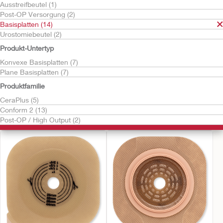
Ausstreifbeutel (1)
Post-OP Versorgung (2)
Basisplatten (14)
Urostomiebeutel (2)
Produkt-Untertyp
Konvexe Basisplatten (7)
Plane Basisplatten (7)
Kostenlos testen
Kostenlos testen
Conform 2™
Conform 2™
Produktfamilie
CeraPlus™ Basisplatte
CeraPlus™ Basisplatte
CeraPlus (5)
soft konvex mit
konvex
Conform 2 (13)
Haftrand
Post-OP / High Output (2)