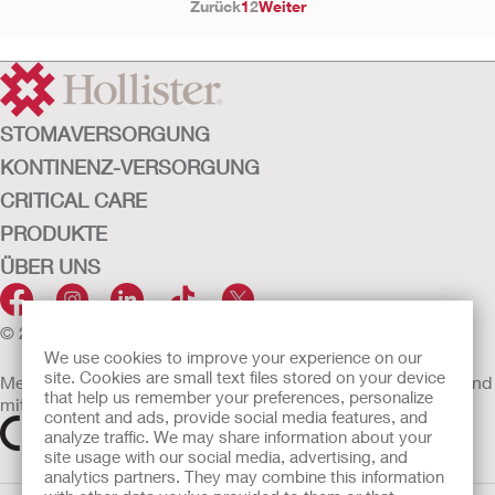
Zurück
1
2
Weiter
STOMAVERSORGUNG
KONTINENZ-VERSORGUNG
CRITICAL CARE
PRODUKTE
ÜBER UNS
© 2026 Hollister Incorporated
We use cookies to improve your experience on our
site. Cookies are small text files stored on your device
Medizinprodukte, die innerhalb der EU vertrieben werden, sind
that help us remember your preferences, personalize
mit einem der folgenden Symbole gekennzeichnet
content and ads, provide social media features, and
analyze traffic. We may share information about your
site usage with our social media, advertising, and
analytics partners. They may combine this information