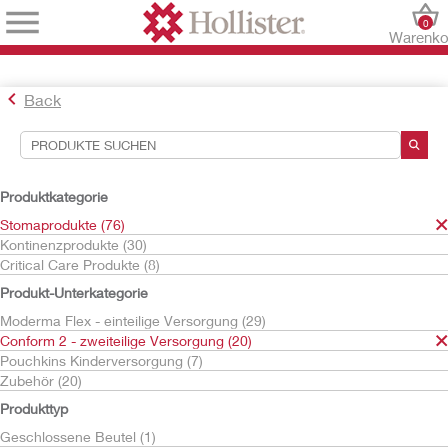
0
Warenko
Back
Suchwerkzeuge
Ihre Auswahl:
Produktkategorie
Stomaprodukte
Stomaprodukte (76)
Conform 2 - zweiteilige Versorgung
Kontinenzprodukte (30)
Basisplatten
Critical Care Produkte (8)
Ihre Auswahl hat
14
Ergebnisse ergeben
Produkt-Unterkategorie
Sortieren nach:
Moderma Flex - einteilige Versorgung (29)
Conform 2 - zweiteilige Versorgung (20)
Pouchkins Kinderversorgung (7)
Zubehör (20)
Produkttyp
Geschlossene Beutel (1)