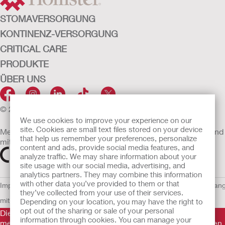
STOMAVERSORGUNG
KONTINENZ-VERSORGUNG
CRITICAL CARE
PRODUKTE
ÜBER UNS
© 2026 Hollister Incorporated
We use cookies to improve your experience on our
site. Cookies are small text files stored on your device
Medizinprodukte, die innerhalb der EU vertrieben werden, sind
that help us remember your preferences, personalize
mit einem der folgenden Symbole gekennzeichnet
content and ads, provide social media features, and
analyze traffic. We may share information about your
site usage with our social media, advertising, and
analytics partners. They may combine this information
with other data you’ve provided to them or that
Impressum
AGB
Nutzungsbedingungen
Datenschutzerklärung
Umgan
they’ve collected from your use of their services.
mit Cookies
EU Whistleblowern-Mitteilung
Depending on your location, you may have the right to
opt out of the sharing or sale of your personal
Die Informationen auf dieser Website sind nicht als
information through cookies. You can manage your
medizinische Beratung gedacht und sollen die Empfehlungen