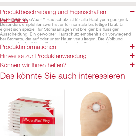
Produktbeschreibung und Eigenschaften
Der flexible FlexWear™ Hautschutz ist für alle Hauttypen geeignet.
Mehr Erfahren
Besonders empfehlenswert ist er für normale bis fettige Haut. Er
eignet sich speziell für Stomaanlagen mit breiiger bis flüssiger
Ausscheidung. Ein gewölbter Hautschutz empfiehlt sich vorwiegend
bei Stomata, die auf oder unter Hautniveau liegen. Die Wölbung
erzeugt gleichmäßigen Druck rund um das Stoma um ein
Produktinformationen
Hervorstehen des Stomas zu erreichen. Die stomaumgebende Haut
wird so zuverlässig vor Unterwanderung geschützt. Die Basisplatte
Hinweise zur Produktanwendung
verfügt über einen untergreifbaren Rastring. Dieser vermindert den
Druck auf die Bauchdecke beim Anbringen des Beutels und verbindet
Können wir Ihnen helfen?
beide Teile. Ein hörbares „Klick“ signalisiert, dass das System
miteinander verbunden ist. Der Beutelwechsel kann separat vom
Das könnte Sie auch interessieren
Wechsel der Basisplatte erfolgen.
Eigenschaften
Geeignet für Versorgungswechsel ab 1x täglich und somit für
längere Tragezeiten
Ausschneidbare oder vorgefertigte Varianten
Kombinierbar mit Beuteln der Rastringgrößen 45, 55 und 70mm