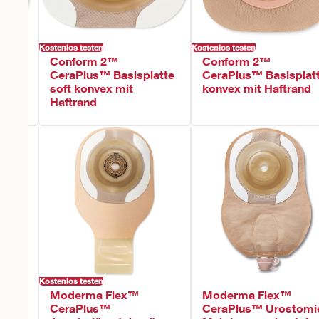
Kostenlos testen
Kostenlos testen
Conform 2™
Conform 2™
atte
CeraPlus™ Basisplatte
CeraPlus™ Basisplat
soft konvex mit
konvex mit Haftrand
Haftrand
Kostenlos testen
Moderma Flex™
Moderma Flex™
tel
CeraPlus™
CeraPlus™ Urostomi