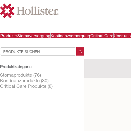
Produkte
Stomaversorgung
Kontinenzversorgung
Critical Care
Über uns
Ihre Auswahl:
Produktkategorie
Treffen Sie links eine A
Stomaprodukte (76)
Kontinenzprodukte (30)
Critical Care Produkte (8)