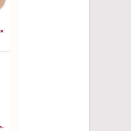
te
e-