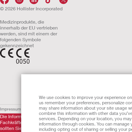
© 2026 Hollister Incorporated
Medizinprodukte, die
innerhalb der EU vertrieben
werden, sind mit einem der
folgenden Symbole
gekennzeichnet
We use cookies to improve your experience on ou
us remember your preferences, personalize cont
may share information about your site usage wi
Impressum
AGB
Nutzungsbedingungen
Datenschutzerklärung
Umgang 
combine this information with other data you’ve
Die Informationen auf dieser Website sind nicht als medizini
services. Depending on your location, you may h
Fachkräfte nicht ersetzen. Diese Website sollte auch nicht da
information through cookies. You can manage y
sollten Sie sich sofort persönlich in ärztliche Behandlung beg
including opting out of sharing or selling your