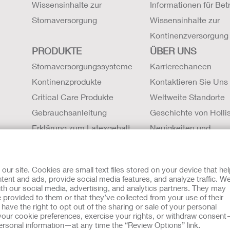
Wissensinhalte zur
Informationen für Bet
Stomaversorgung
Wissensinhalte zur
Kontinenzversorgung
PRODUKTE
ÜBER UNS
Stomaversorgungssysteme
Karrierechancen
Kontinenzprodukte
Kontaktieren Sie Uns
Critical Care Produkte
Weltweite Standorte
Gebrauchsanleitung
Geschichte von Hollis
Erklärung zum Latexgehalt
Neuigkeiten und
Sicherheitsdatenblätter (SDBs)
Veranstaltungen
Magnetresonanztomographie
r site. Cookies are small text files stored on your device that he
Kompatibilität
ent and ads, provide social media features, and analyze traffic. W
th our social media, advertising, and analytics partners. They may
mit Cookies
EU Whistleblowern-Mitteilung
 provided to them or that they’ve collected from your use of their
sche Beratung gedacht und sollen die Empfehlungen Ihres eigen
ave the right to opt out of the sharing or sale of your personal
zu verwendet werden, in einem medizinischen Notfall Hilfe zu 
our cookie preferences, exercise your rights, or withdraw consen
eben. Da sich Bestimmungen ab und zu ändern, besuchen Sie bitt
 personal information—at any time the “Review Options” link.