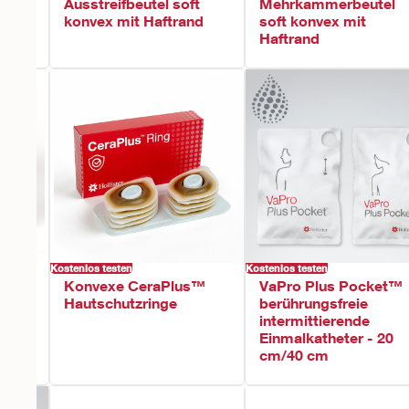
Ausstreifbeutel soft
Mehrkammerbeutel
konvex mit Haftrand
soft konvex mit
Haftrand
ilter
Kostenlos testen
Kostenlos testen
Konvexe CeraPlus™
VaPro Plus Pocket™
Hautschutzringe
berührungsfreie
intermittierende
Einmalkatheter - 20
cm/40 cm