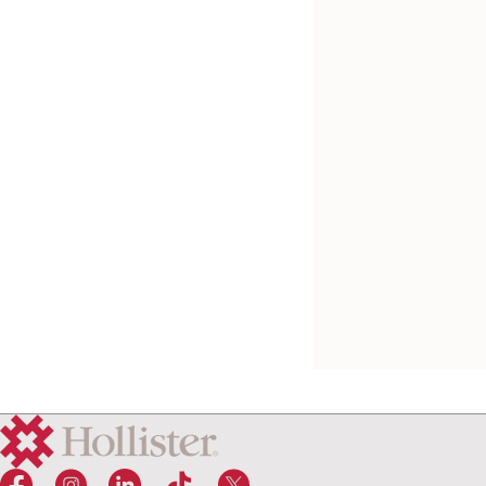
Kostenlos testen
VaPro Pocket™
berührungsfreie
intermittierende
Einmalkatheter