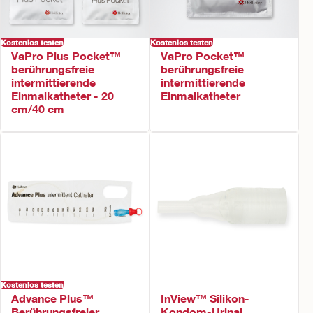
Kostenlos testen
Kostenlos testen
VaPro Plus Pocket™
VaPro Pocket™
berührungsfreie
berührungsfreie
intermittierende
intermittierende
Einmalkatheter - 20
Einmalkatheter
cm/40 cm
Kostenlos testen
Advance Plus™
InView™ Silikon-
Berührungsfreier
Kondom-Urinal