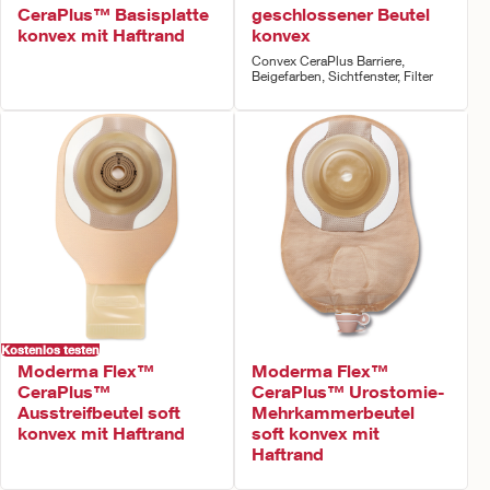
CeraPlus™ Basisplatte
geschlossener Beutel
konvex mit Haftrand
konvex
Convex CeraPlus Barriere,
Beigefarben, Sichtfenster, Filter
Kostenlos testen
Moderma Flex™
Moderma Flex™
CeraPlus™
CeraPlus™ Urostomie-
Ausstreifbeutel soft
Mehrkammerbeutel
konvex mit Haftrand
soft konvex mit
Haftrand