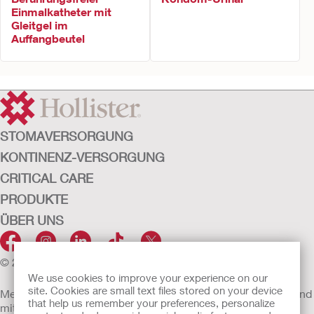
Einmalkatheter mit
Gleitgel im
Auffangbeutel
STOMAVERSORGUNG
KONTINENZ-VERSORGUNG
CRITICAL CARE
PRODUKTE
ÜBER UNS
© 2026 Hollister Incorporated
We use cookies to improve your experience on our
site. Cookies are small text files stored on your device
Medizinprodukte, die innerhalb der EU vertrieben werden, sind
that help us remember your preferences, personalize
mit einem der folgenden Symbole gekennzeichnet