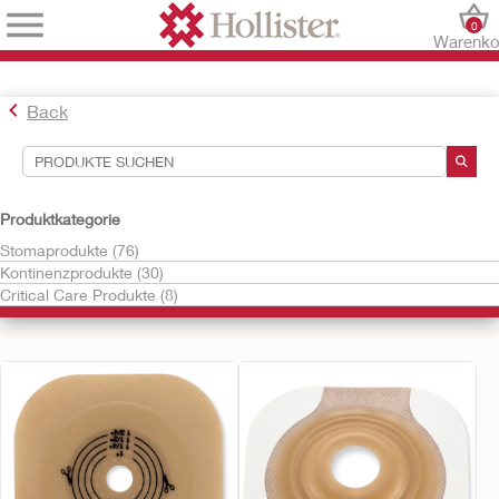
0
Warenko
Back
Suchwerkzeuge
Produktkategorie
Stomaprodukte (76)
Ihre Auswahl:
Kontinenzprodukte (30)
Treffen Sie links eine Auswahl, um Produkte zu finden, die Sie
Critical Care Produkte (8)
interessieren.