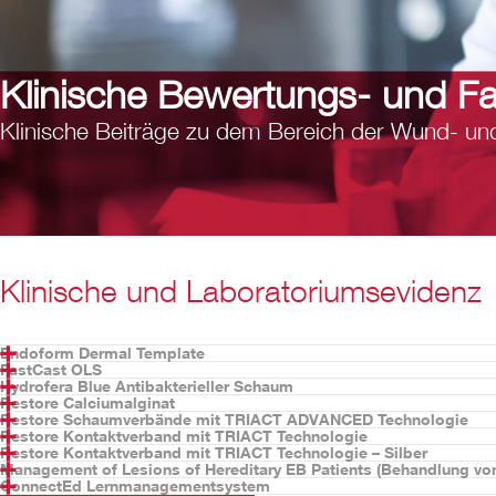
Klinische Bewertungs- und Fal
Klinische Beiträge zu dem Bereich der Wund- un
Klinische und Laboratoriumsevidenz
Endoform Dermal Template
FastCast OLS
Diabetischer Fußulkus – seitliche
Hydrofera Blue Antibakterieller Schaum
Charcot-Fußgeschwür – Plantar, M
Restore Calciumalginat
Ein Vergleich zwischen zwei anti
Restore Schaumverbände mit TRIACT ADVANCED Technologie
Restore Kontaktverband mit TRIACT Technologie
Ansichtsversion
Ansichtsversion
Restore Kontaktverband mit TRIACT Technologie – Silber
Management of Lesions of Hereditary EB Patients (Behandlung von 
Restore Calciumalginat-Verband mit Silber
Ansichtsversion
ConnectEd Lernmanagementsystem