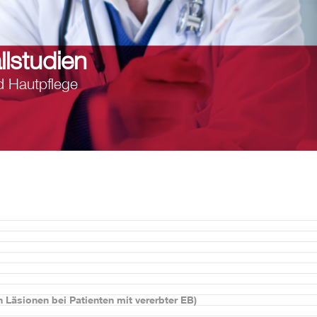
lstudien
d Hautpflege
r linker Fuß
ittelfuß
mikrobiellen Wundauflagen
Läsionen bei Patienten mit vererbter EB)