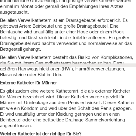
kontinuierliche Urinableitung. Langfristige Verweilkatheter werden
einmal im Monat oder gemäß den Empfehlungen Ihres Arztes
ausgetauscht.
Bei allen Verweilkathetern ist ein Drainagebeutel erforderlich. Es
gibt zwei Arten: Beinbeutel und große Drainagebeutel. Eine
Beintasche wird unauffällig unter einer Hose oder einem Rock
befestigt und lässt sich leicht in die Toilette entleeren. Ein großer
Drainagebeutel wird nachts verwendet und normalerweise an das
Bettgestell gehängt.
Bei allen Verweilkathetern besteht das Risiko von Komplikationen,
die Sie mit Ihrem Gesundheitsteam besprechen sollten. Dazu
gehören Harnwegsinfektionen (HWI), Harnröhrenverletzungen,
Blasensteine oder Blut im Urin.
Externe Katheter für Männer
Es gibt zudem eine weitere Katheterart, die als externer Katheter
für Männer bezeichnet wird. Dieser Katheter wurde speziell für
Männer mit Urinleckage aus dem Penis entwickelt. Dieser Katheter
ist wie ein Kondom und wird über den Schaft des Penis gezogen.
Er wird unauffällig unter der Kleidung getragen und an einen
Beinbeutel oder eine bettseitige Drainage-Sammelvorrichtung
angeschlossen.
Welcher Katheter ist der richtige für Sie?