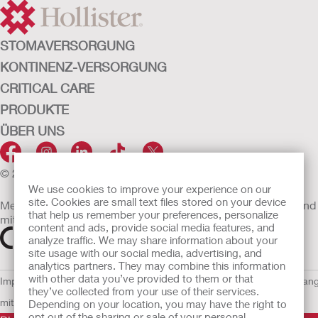
STOMAVERSORGUNG
KONTINENZ-VERSORGUNG
CRITICAL CARE
PRODUKTE
ÜBER UNS
© 2026 Hollister Incorporated
We use cookies to improve your experience on our
site. Cookies are small text files stored on your device
Medizinprodukte, die innerhalb der EU vertrieben werden, sind
that help us remember your preferences, personalize
mit einem der folgenden Symbole gekennzeichnet
content and ads, provide social media features, and
analyze traffic. We may share information about your
site usage with our social media, advertising, and
analytics partners. They may combine this information
with other data you’ve provided to them or that
Impressum
AGB
Nutzungsbedingungen
Datenschutzerklärung
Umgan
they’ve collected from your use of their services.
mit Cookies
EU Whistleblowern-Mitteilung
Depending on your location, you may have the right to
opt out of the sharing or sale of your personal