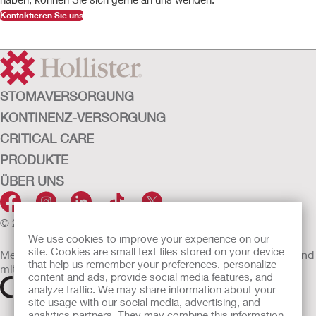
Kontaktieren Sie uns
STOMAVERSORGUNG
KONTINENZ-VERSORGUNG
CRITICAL CARE
PRODUKTE
ÜBER UNS
© 2026 Hollister Incorporated
We use cookies to improve your experience on our
site. Cookies are small text files stored on your device
Medizinprodukte, die innerhalb der EU vertrieben werden, sind
that help us remember your preferences, personalize
mit einem der folgenden Symbole gekennzeichnet
content and ads, provide social media features, and
analyze traffic. We may share information about your
site usage with our social media, advertising, and
analytics partners. They may combine this information