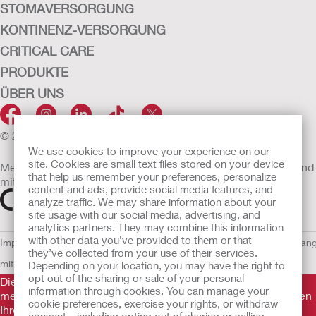
STOMAVERSORGUNG
KONTINENZ-VERSORGUNG
CRITICAL CARE
PRODUKTE
ÜBER UNS
© 2026 Hollister Incorporated
We use cookies to improve your experience on our
site. Cookies are small text files stored on your device
Medizinprodukte, die innerhalb der EU vertrieben werden, sind
that help us remember your preferences, personalize
mit einem der folgenden Symbole gekennzeichnet
content and ads, provide social media features, and
analyze traffic. We may share information about your
site usage with our social media, advertising, and
analytics partners. They may combine this information
with other data you’ve provided to them or that
Impressum
AGB
Nutzungsbedingungen
Datenschutzerklärung
Umgan
they’ve collected from your use of their services.
mit Cookies
EU Whistleblowern-Mitteilung
Depending on your location, you may have the right to
opt out of the sharing or sale of your personal
Die Informationen auf dieser Website sind nicht als
information through cookies. You can manage your
medizinische Beratung gedacht und sollen die Empfehlungen
cookie preferences, exercise your rights, or withdraw
Ihres eigenen Arztes oder anderer medizinischer Fachkräfte