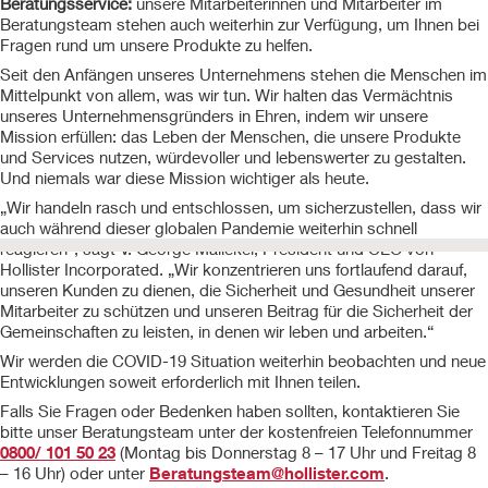
Beratungsservice:
unsere Mitarbeiterinnen und Mitarbeiter im
Beratungsteam stehen auch weiterhin zur Verfügung, um Ihnen bei
Fragen rund um unsere Produkte zu helfen.
Seit den Anfängen unseres Unternehmens stehen die Menschen im
Mittelpunkt von allem, was wir tun. Wir halten das Vermächtnis
unseres Unternehmensgründers in Ehren, indem wir unsere
Mission erfüllen: das Leben der Menschen, die unsere Produkte
und Services nutzen, würdevoller und lebenswerter zu gestalten.
Und niemals war diese Mission wichtiger als heute.
„Wir handeln rasch und entschlossen, um sicherzustellen, dass wir
auch während dieser globalen Pandemie weiterhin schnell
reagieren“, sagt V. George Maliekel, President und CEO von
Hollister Incorporated. „Wir konzentrieren uns fortlaufend darauf,
unseren Kunden zu dienen, die Sicherheit und Gesundheit unserer
Mitarbeiter zu schützen und unseren Beitrag für die Sicherheit der
Gemeinschaften zu leisten, in denen wir leben und arbeiten.“
Wir werden die COVID-19 Situation weiterhin beobachten und neue
Entwicklungen soweit erforderlich mit Ihnen teilen.
Falls Sie Fragen oder Bedenken haben sollten, kontaktieren Sie
bitte unser Beratungsteam unter der kostenfreien Telefonnummer
0800/ 101 50 23
(Montag bis Donnerstag 8 – 17 Uhr und Freitag 8
– 16 Uhr) oder unter
Beratungsteam@hollister.com
.