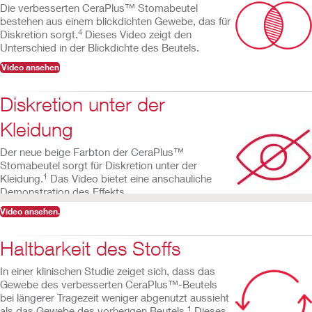
Die verbesserten CeraPlus™ Stomabeutel
bestehen aus einem blickdichten Gewebe, das für
4
Diskretion sorgt.
Dieses Video zeigt den
Unterschied in der Blickdichte des Beutels.
Video ansehen
Diskretion unter der
Kleidung
Der neue beige Farbton der CeraPlus™
Stomabeutel sorgt für Diskretion unter der
1
Kleidung.
Das Video bietet eine anschauliche
Demonstration des Effekts.
Video ansehen.
Haltbarkeit des Stoffs
In einer klinischen Studie zeiget sich, dass das
Gewebe des verbesserten CeraPlus™-Beutels
bei längerer Tragezeit weniger abgenutzt aussieht
1
als das Gewebe des vorherigen Beutels.
Dieses