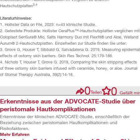
3,4
Hautschutzplatten
Literaturhinweise:
1. Hollister Data on File, 2023: n=43 klinische Studie.
2. Getestete Produkte: Hollister CeraPlus™-Hautschutzplatten verglichen mit
Coloplast SenSura® Mio, Salts Harmony Duo mit Flexfit® und Aloe, Welland
Aurum® 2-Hautschutzplatten. Einzelheiten zur Studie finden Sie unter:
3. Grove G, Houser T, Sibbald G, Salvadalena G. 2019, Measuring epidermal
effects of ostomy skin barriers. Skin Res Technol. 25:179-186.
4. Nichols T, Houser T, Grove G. 2019, Comparing the skin stripping effects
of three ostomy skin barriers infused with ceramide, honey, or aloe. Journal
of Stomal Therapy Australia, 39(2):14-18.
0
0
Teilen
Gefällt mir
Erkenntnisse aus der ADVOCATE-Studie über
peristomale Hautkomplikationen
Erkenntnisse der klinischen ADVOCATE-Studie, einschließlich der
Beziehung zwischen peristomalen Hautkomplikationen und
Risikofaktoren.
Mehr Erfahren