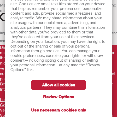
site. Cookies are small text files stored on your device
Medizinprodukte, die innerhalb der EU vertrieben werden, sind
that help us remember your preferences, personalize
mit einem der folgenden Symbole gekennzeichnet
content and ads, provide social media features, and
analyze traffic. We may share information about your
site usage with our social media, advertising, and
analytics partners. They may combine this information
with other data you’ve provided to them or that
Impressum
AGB
Nutzungsbedingungen
Datenschutzerklärung
Umgan
they’ve collected from your use of their services.
mit Cookies
EU Whistleblowern-Mitteilung
Depending on your location, you may have the right to
opt out of the sharing or sale of your personal
Die Informationen auf dieser Website sind nicht als
information through cookies. You can manage your
medizinische Beratung gedacht und sollen die Empfehlungen
cookie preferences, exercise your rights, or withdraw
Ihres eigenen Arztes oder anderer medizinischer Fachkräfte
consent—including opting out of sharing or selling
nicht ersetzen. Diese Website sollte auch nicht dazu
your personal information—at any time the “Review
verwendet werden, in einem medizinischen Notfall Hilfe zu
Options” link.
suchen. In einem medizinischen Notfall sollten Sie sich sofort
persönlich in ärztliche Behandlung begeben. Da sich
Bestimmungen ab und zu ändern, besuchen Sie bitte unsere
Allow all cookies
Internetseite für die aktuellsten Informationen.
Review Options
Lesen Sie vor der Verwendung unserer Produkte stets die
Gebrauchsanleitung mit Informationen zu
Verwendungszweck, Kontraindikationen, Warnhinweisen,
Use necessary cookies only
Vorsichtsmaßnahmen und Anleitungen.
Wenden Sie sich bei