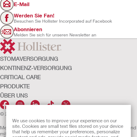
E-Mail
Werden Sie Fan!
Besuchen Sie Hollister Incorporated auf Facebook
Abonnieren
Melden Sie sich für unseren Newsletter an
STOMAVERSORGUNG
KONTINENZ-VERSORGUNG
CRITICAL CARE
PRODUKTE
ÜBER UNS
© 2026 Hollister Incorporated
We use cookies to improve your experience on our
site. Cookies are small text files stored on your device
Medizinprodukte, die innerhalb der EU vertrieben werden, sind
that help us remember your preferences, personalize
mit einem der folgenden Symbole gekennzeichnet