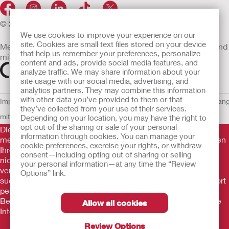
© 2026 Hollister Incorporated
We use cookies to improve your experience on our
site. Cookies are small text files stored on your device
Medizinprodukte, die innerhalb der EU vertrieben werden, sind
that help us remember your preferences, personalize
mit einem der folgenden Symbole gekennzeichnet
content and ads, provide social media features, and
analyze traffic. We may share information about your
site usage with our social media, advertising, and
analytics partners. They may combine this information
with other data you’ve provided to them or that
Impressum
AGB
Nutzungsbedingungen
Datenschutzerklärung
Umgan
they’ve collected from your use of their services.
mit Cookies
EU Whistleblowern-Mitteilung
Depending on your location, you may have the right to
opt out of the sharing or sale of your personal
Die Informationen auf dieser Website sind nicht als
information through cookies. You can manage your
medizinische Beratung gedacht und sollen die Empfehlungen
cookie preferences, exercise your rights, or withdraw
Ihres eigenen Arztes oder anderer medizinischer Fachkräfte
consent—including opting out of sharing or selling
nicht ersetzen. Diese Website sollte auch nicht dazu
your personal information—at any time the “Review
verwendet werden, in einem medizinischen Notfall Hilfe zu
Options” link.
suchen. In einem medizinischen Notfall sollten Sie sich sofort
persönlich in ärztliche Behandlung begeben. Da sich
Bestimmungen ab und zu ändern, besuchen Sie bitte unsere
Allow all cookies
Internetseite für die aktuellsten Informationen.
Review Options