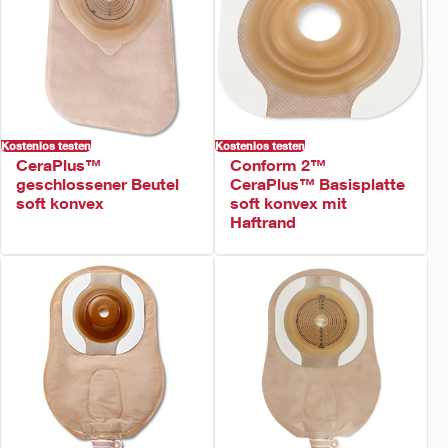
Kostenlos testen
Kostenlos testen
CeraPlus™
Conform 2™
geschlossener Beutel
CeraPlus™ Basisplatte
soft konvex
soft konvex mit
Haftrand