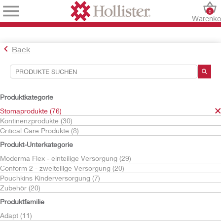
0
Warenko
Back
Suchwerkzeuge
Ihre Auswahl:
Produktkategorie
Stomaprodukte
Stomaprodukte (76)
CeraPlus
Kontinenzprodukte (30)
Critical Care Produkte (8)
Ihre Auswahl hat
24
Ergebnisse ergeben
Produkt-Unterkategorie
Sortieren nach:
Moderma Flex - einteilige Versorgung (29)
Conform 2 - zweiteilige Versorgung (20)
Pouchkins Kinderversorgung (7)
Zubehör (20)
Produktfamilie
Adapt (11)