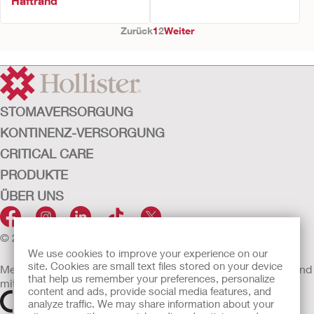
Haftrand
Zurück
1
2
Weiter
STOMAVERSORGUNG
KONTINENZ-VERSORGUNG
CRITICAL CARE
PRODUKTE
ÜBER UNS
© 2026 Hollister Incorporated
We use cookies to improve your experience on our
site. Cookies are small text files stored on your device
Medizinprodukte, die innerhalb der EU vertrieben werden, sind
that help us remember your preferences, personalize
mit einem der folgenden Symbole gekennzeichnet
content and ads, provide social media features, and
analyze traffic. We may share information about your