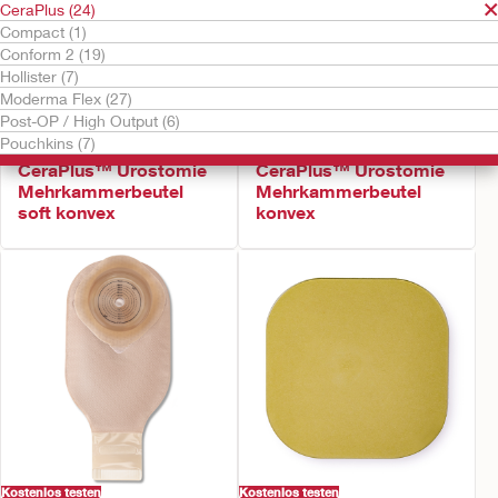
CeraPlus (24)
Compact (1)
Conform 2 (19)
Hollister (7)
Moderma Flex (27)
Post-OP / High Output (6)
Pouchkins (7)
Kostenlos testen
Kostenlos testen
CeraPlus™ Urostomie
CeraPlus™ Urostomie
Mehrkammerbeutel
Mehrkammerbeutel
soft konvex
konvex
Kostenlos testen
Kostenlos testen