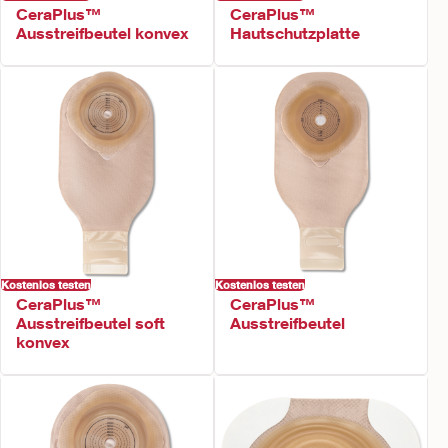
CeraPlus™
CeraPlus™
Ausstreifbeutel konvex
Hautschutzplatte
Kostenlos testen
Kostenlos testen
CeraPlus™
CeraPlus™
Ausstreifbeutel soft
Ausstreifbeutel
konvex