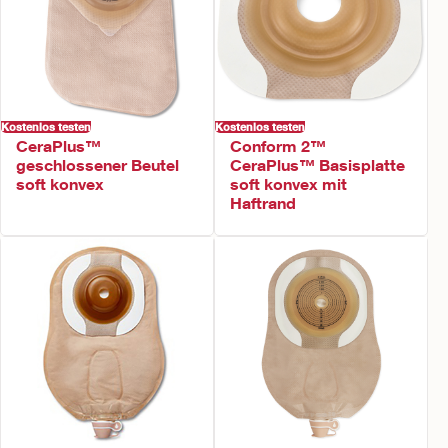
Kostenlos testen
Kostenlos testen
CeraPlus™
Conform 2™
geschlossener Beutel
CeraPlus™ Basisplatte
soft konvex
soft konvex mit
Haftrand