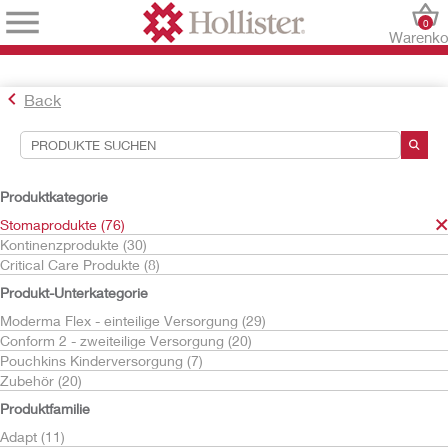
0
Warenko
Back
Suchwerkzeuge
Ihre Auswahl:
Produktkategorie
Stomaprodukte
Stomaprodukte (76)
Kontinenzprodukte (30)
Ihre Auswahl hat
76
Ergebnisse ergeben
Critical Care Produkte (8)
Sortieren nach:
Produkt-Unterkategorie
Moderma Flex - einteilige Versorgung (29)
Conform 2 - zweiteilige Versorgung (20)
Pouchkins Kinderversorgung (7)
Zubehör (20)
Produktfamilie
Adapt (11)