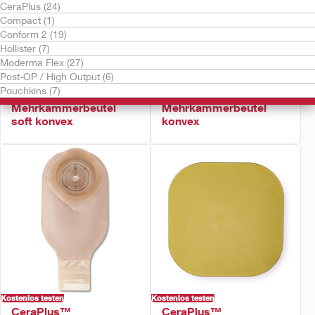
CeraPlus (24)
Compact (1)
Conform 2 (19)
Hollister (7)
Moderma Flex (27)
Post-OP / High Output (6)
Kostenlos testen
Kostenlos testen
Pouchkins (7)
CeraPlus™ Urostomie
CeraPlus™ Urostomie
Mehrkammerbeutel
Mehrkammerbeutel
soft konvex
konvex
Kostenlos testen
Kostenlos testen
CeraPlus™
CeraPlus™