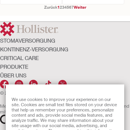
Zurück
1
2
3
4
5
6
7
Weiter
STOMAVERSORGUNG
KONTINENZ-VERSORGUNG
CRITICAL CARE
PRODUKTE
ÜBER UNS
© 2026 Hollister Incorporated
We use cookies to improve your experience on our
site. Cookies are small text files stored on your device
Medizinprodukte, die innerhalb der EU vertrieben werden, sind
that help us remember your preferences, personalize
mit einem der folgenden Symbole gekennzeichnet
content and ads, provide social media features, and
analyze traffic. We may share information about your
site usage with our social media, advertising, and