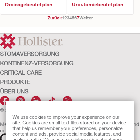
Drainagebeutel plan
Urostomiebeutel plan
Zurück
1
2
3
4
5
6
7
Weiter
STOMAVERSORGUNG
KONTINENZ-VERSORGUNG
CRITICAL CARE
PRODUKTE
ÜBER UNS
© 2026 Hollister Incorporated
We use cookies to improve your experience on our
site. Cookies are small text files stored on your device
Medizinprodukte, die innerhalb der EU vertrieben werden, sind
that help us remember your preferences, personalize
mit einem der folgenden Symbole gekennzeichnet
content and ads, provide social media features, and
analyze traffic. We may share information about your