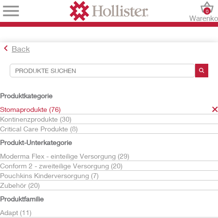
0
Warenko
Back
Suchwerkzeuge
Ihre Auswahl:
Produktkategorie
Stomaprodukte
Stomaprodukte (76)
Kontinenzprodukte (30)
Ihre Auswahl hat
76
Ergebnisse ergeben
Critical Care Produkte (8)
Sortieren nach:
Produkt-Unterkategorie
Moderma Flex - einteilige Versorgung (29)
Conform 2 - zweiteilige Versorgung (20)
Pouchkins Kinderversorgung (7)
Zubehör (20)
Produktfamilie
Adapt (11)