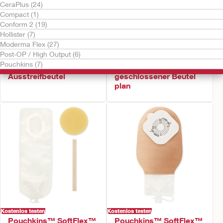
CeraPlus (24)
Compact (1)
Conform 2 (19)
Hollister (7)
Moderma Flex (27)
Post-OP / High Output (6)
Kostenlos testen
Kostenlos testen
Pouchkins (7)
Pouchkins™ -
Pouchkins™ SoftFlex™
Ausstreifbeutel
geschlossener Beutel
plan
Kostenlos testen
Kostenlos testen
Pouchkins™ SoftFlex™
Pouchkins™ SoftFlex™