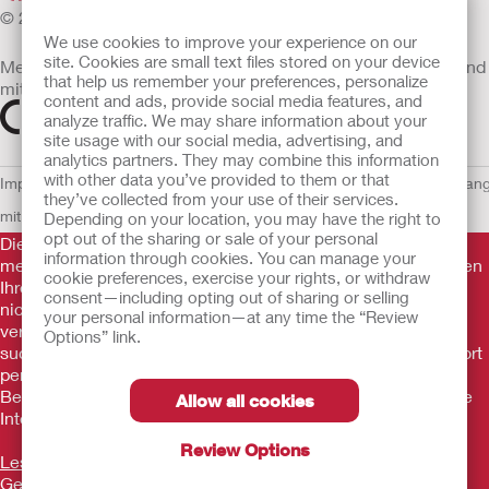
© 2026 Hollister Incorporated
We use cookies to improve your experience on our
site. Cookies are small text files stored on your device
Medizinprodukte, die innerhalb der EU vertrieben werden, sind
that help us remember your preferences, personalize
mit einem der folgenden Symbole gekennzeichnet
content and ads, provide social media features, and
analyze traffic. We may share information about your
site usage with our social media, advertising, and
analytics partners. They may combine this information
with other data you’ve provided to them or that
Impressum
AGB
Nutzungsbedingungen
Datenschutzerklärung
Umgan
they’ve collected from your use of their services.
mit Cookies
EU Whistleblowern-Mitteilung
Depending on your location, you may have the right to
opt out of the sharing or sale of your personal
Die Informationen auf dieser Website sind nicht als
information through cookies. You can manage your
medizinische Beratung gedacht und sollen die Empfehlungen
cookie preferences, exercise your rights, or withdraw
Ihres eigenen Arztes oder anderer medizinischer Fachkräfte
consent—including opting out of sharing or selling
nicht ersetzen. Diese Website sollte auch nicht dazu
your personal information—at any time the “Review
verwendet werden, in einem medizinischen Notfall Hilfe zu
Options” link.
suchen. In einem medizinischen Notfall sollten Sie sich sofort
persönlich in ärztliche Behandlung begeben. Da sich
Bestimmungen ab und zu ändern, besuchen Sie bitte unsere
Allow all cookies
Internetseite für die aktuellsten Informationen.
Review Options
Lesen Sie vor der Verwendung unserer Produkte stets die
Gebrauchsanleitung mit Informationen zu