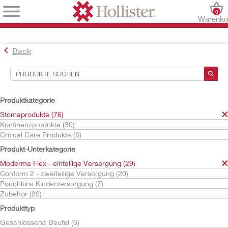
0
Warenko
Back
Suchwerkzeuge
Ihre Auswahl:
Produktkategorie
Stomaprodukte
Stomaprodukte (76)
Moderma Flex - einteilige Versorgung
Kontinenzprodukte (30)
Post-OP / High Output
Critical Care Produkte (8)
Ihre Auswahl hat
3
Ergebnisse ergeben
Produkt-Unterkategorie
Sortieren nach:
Moderma Flex - einteilige Versorgung (29)
Conform 2 - zweiteilige Versorgung (20)
Pouchkins Kinderversorgung (7)
Zubehör (20)
Produkttyp
Geschlossene Beutel (6)