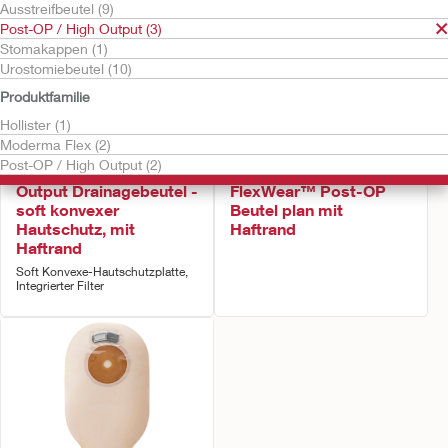
Ausstreifbeutel (9)
Post-OP / High Output (3)
Stomakappen (1)
Urostomiebeutel (10)
Produktfamilie
Hollister (1)
Moderma Flex (2)
Kostenlos testen
Kostenlos testen
Post-OP / High Output (2)
Hollister einteiliger High
Moderma Flex™
Output Drainagebeutel -
FlexWear™ Post-OP
soft konvexer
Beutel plan mit
Hautschutz, mit
Haftrand
Haftrand
Soft Konvexe-Hautschutzplatte,
Integrierter Filter