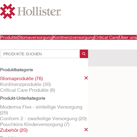
Produkte
Stomaversorgung
Kontinenzversorgung
Critical Care
Über uns
Ihre Auswahl:
Stomaprodukte
Zube
Produktkategorie
Ihre Auswahl hat
2
Ergeb
Stomaprodukte (76)
Kontinenzprodukte (30)
Critical Care Produkte (8)
Produkt-Unterkategorie
Moderma Flex - einteilige Versorgung
(29)
Conform 2 - zweiteilige Versorgung (20)
Pouchkins Kinderversorgung (7)
Zubehör (20)