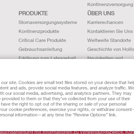
Kontinenzversorgung
PRODUKTE
ÜBER UNS
Stomaversorgungssysteme
Karrierechancen
Kontinenzprodukte
Kontaktieren Sie Uns
Critical Care Produkte
Weltweite Standorte
Gebrauchsanleitung
Geschichte von Hollis
Erklärung zum Latexgehalt
Neuigkeiten und
Sicherheitsdatenblätter (SDBs)
Veranstaltungen
Magnetresonanztomographie
r site. Cookies are small text files stored on your device that he
Kompatibilität
ent and ads, provide social media features, and analyze traffic. W
th our social media, advertising, and analytics partners. They may
mit Cookies
EU Whistleblowern-Mitteilung
 provided to them or that they’ve collected from your use of their
sche Beratung gedacht und sollen die Empfehlungen Ihres eigen
ave the right to opt out of the sharing or sale of your personal
zu verwendet werden, in einem medizinischen Notfall Hilfe zu 
our cookie preferences, exercise your rights, or withdraw consen
eben. Da sich Bestimmungen ab und zu ändern, besuchen Sie bitt
 personal information—at any time the “Review Options” link.
brauchsanleitung mit Informationen zu Verwendungszweck, Kon