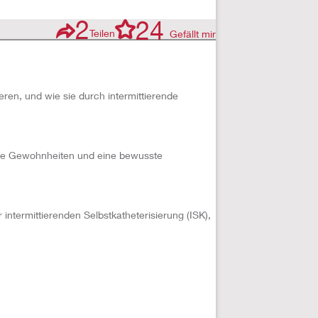
2
24
Teilen
Gefällt mir
eren, und wie sie durch intermittierende
sunde Gewohnheiten und eine bewusste
ntermittierenden Selbstkatheterisierung (ISK),