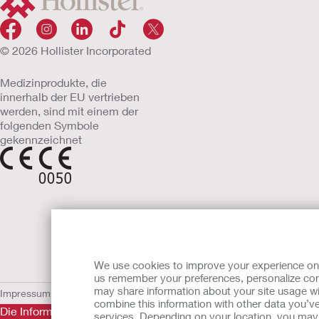
© 2026 Hollister Incorporated
Medizinprodukte, die
innerhalb der EU vertrieben
werden, sind mit einem der
folgenden Symbole
gekennzeichnet
We use cookies to improve your experience on ou
us remember your preferences, personalize cont
may share information about your site usage wi
Impressum
AGB
Nutzungsbedingungen
Datenschutzerklärung
Umgang 
combine this information with other data you’ve
Die Informationen auf dieser Website sind nicht als medizini
services. Depending on your location, you may h