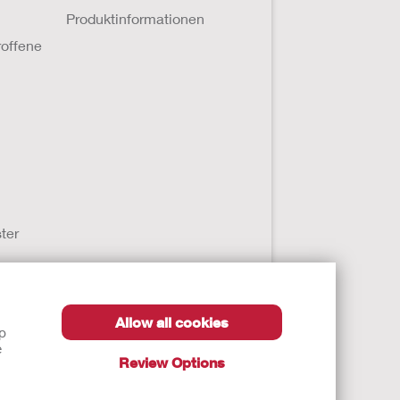
Produktinformationen
roffene
ter
Allow all cookies
lp
e
Review Options
en Arztes oder anderer medizinischer