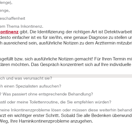
Menge),
enge,
Beschaffenheit
dem Thema Inkontinenz.
kontinenz
gibt. Die Identifizierung der richtigen Art ist Detektivarbei
 desto einfacher ist es für sie/ihn, eine genaue Diagnose zu stelle
h ausreichend sein, ausführliche Notizen zu dem Arzttermin mitzubr
gefüllt bzw. sich ausführliche Notizen gemacht! Für Ihren Termin m
lären möchten. Das Gespräch konzentriert sich auf Ihre individuelle 
ich und was verursacht sie?
ch einen Spezialisten aufsuchen?
nz? Was passiert ohne entsprechende Behandlung?
il oder meine Toilettenroutine, die Sie empfehlen würden?
g meine Inkontinenzprobleme lösen oder müssen diese weiterhin behan
zt ein wichtiger erster Schritt. Sobald Sie alle Bedenken überwund
 Weg, Ihre Harninkontinenzprobleme anzugehen.