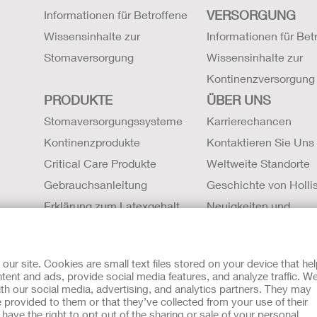
VERSORGUNG
Informationen für Betroffene
Wissensinhalte zur
Informationen für Bet
Stomaversorgung
Wissensinhalte zur
Kontinenzversorgung
PRODUKTE
ÜBER UNS
Stomaversorgungssysteme
Karrierechancen
Kontinenzprodukte
Kontaktieren Sie Uns
Critical Care Produkte
Weltweite Standorte
Gebrauchsanleitung
Geschichte von Hollis
Erklärung zum Latexgehalt
Neuigkeiten und
Sicherheitsdatenblätter (SDBs)
Veranstaltungen
Magnetresonanztomographie
r site. Cookies are small text files stored on your device that he
Kompatibilität
ent and ads, provide social media features, and analyze traffic. W
th our social media, advertising, and analytics partners. They may
mit Cookies
EU Whistleblowern-Mitteilung
 provided to them or that they’ve collected from your use of their
sche Beratung gedacht und sollen die Empfehlungen Ihres eigen
ave the right to opt out of the sharing or sale of your personal