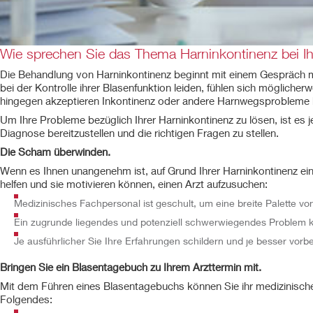
Wie sprechen Sie das Thema Harninkontinenz bei Ihr
Die Behandlung von Harninkontinenz beginnt mit einem Gespräch mit
bei der Kontrolle ihrer Blasenfunktion leiden, fühlen sich möglich
hingegen akzeptieren Inkontinenz oder andere Harnwegsprobleme hä
Um Ihre Probleme bezüglich Ihrer Harninkontinenz zu lösen, ist es 
Diagnose bereitzustellen und die richtigen Fragen zu stellen.
Die Scham überwinden.
Wenn es Ihnen unangenehm ist, auf Grund Ihrer Harninkontinenz eine
helfen und sie motivieren können, einen Arzt aufzusuchen:
Medizinisches Fachpersonal ist geschult, um eine breite Palette v
Ein zugrunde liegendes und potenziell schwerwiegendes Problem könn
Je ausführlicher Sie Ihre Erfahrungen schildern und je besser vorber
Bringen Sie ein Blasentagebuch zu Ihrem Arzttermin mit.
Mit dem Führen eines Blasentagebuchs können Sie ihr medizinische
Folgendes: