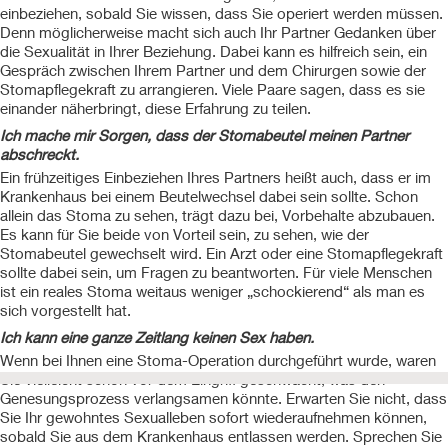
einbeziehen, sobald Sie wissen, dass Sie operiert werden müssen.
Denn möglicherweise macht sich auch Ihr Partner Gedanken über
die Sexualität in Ihrer Beziehung. Dabei kann es hilfreich sein, ein
Gespräch zwischen Ihrem Partner und dem Chirurgen sowie der
Stomapflegekraft zu arrangieren. Viele Paare sagen, dass es sie
einander näherbringt, diese Erfahrung zu teilen.
Ich mache mir Sorgen, dass der Stomabeutel meinen Partner
abschreckt.
Ein frühzeitiges Einbeziehen Ihres Partners heißt auch, dass er im
Krankenhaus bei einem Beutelwechsel dabei sein sollte. Schon
allein das Stoma zu sehen, trägt dazu bei, Vorbehalte abzubauen.
Es kann für Sie beide von Vorteil sein, zu sehen, wie der
Stomabeutel gewechselt wird. Ein Arzt oder eine Stomapflegekraft
sollte dabei sein, um Fragen zu beantworten. Für viele Menschen
ist ein reales Stoma weitaus weniger „schockierend“ als man es
sich vorgestellt hat.
Ich kann eine ganze Zeitlang keinen Sex haben.
Wenn bei Ihnen eine Stoma-Operation durchgeführt wurde, waren
Sie vielleicht schon vor dem Eingriff geschwächt, was den
Genesungsprozess verlangsamen könnte. Erwarten Sie nicht, dass
Sie Ihr gewohntes Sexualleben sofort wiederaufnehmen können,
sobald Sie aus dem Krankenhaus entlassen werden. Sprechen Sie