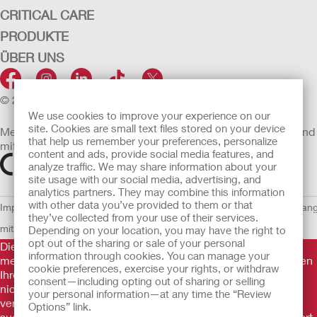
CRITICAL CARE
PRODUKTE
ÜBER UNS
© 2026 Hollister Incorporated
We use cookies to improve your experience on our
site. Cookies are small text files stored on your device
Medizinprodukte, die innerhalb der EU vertrieben werden, sind
that help us remember your preferences, personalize
mit einem der folgenden Symbole gekennzeichnet
content and ads, provide social media features, and
analyze traffic. We may share information about your
site usage with our social media, advertising, and
analytics partners. They may combine this information
with other data you’ve provided to them or that
Impressum
AGB
Nutzungsbedingungen
Datenschutzerklärung
Umgan
they’ve collected from your use of their services.
mit Cookies
EU Whistleblowern-Mitteilung
Depending on your location, you may have the right to
opt out of the sharing or sale of your personal
Die Informationen auf dieser Website sind nicht als
information through cookies. You can manage your
medizinische Beratung gedacht und sollen die Empfehlungen
cookie preferences, exercise your rights, or withdraw
Ihres eigenen Arztes oder anderer medizinischer Fachkräfte
consent—including opting out of sharing or selling
nicht ersetzen. Diese Website sollte auch nicht dazu
your personal information—at any time the “Review
verwendet werden, in einem medizinischen Notfall Hilfe zu
Options” link.
suchen. In einem medizinischen Notfall sollten Sie sich sofort