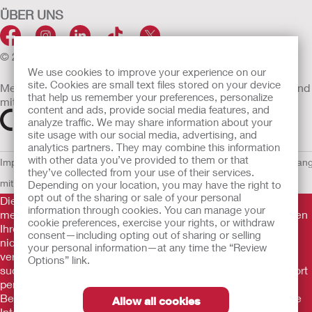
ÜBER UNS
© 2026 Hollister Incorporated
We use cookies to improve your experience on our
site. Cookies are small text files stored on your device
Medizinprodukte, die innerhalb der EU vertrieben werden, sind
that help us remember your preferences, personalize
mit einem der folgenden Symbole gekennzeichnet
content and ads, provide social media features, and
analyze traffic. We may share information about your
site usage with our social media, advertising, and
analytics partners. They may combine this information
with other data you’ve provided to them or that
Impressum
AGB
Nutzungsbedingungen
Datenschutzerklärung
Umgan
they’ve collected from your use of their services.
mit Cookies
EU Whistleblowern-Mitteilung
Depending on your location, you may have the right to
opt out of the sharing or sale of your personal
Die Informationen auf dieser Website sind nicht als
information through cookies. You can manage your
medizinische Beratung gedacht und sollen die Empfehlungen
cookie preferences, exercise your rights, or withdraw
Ihres eigenen Arztes oder anderer medizinischer Fachkräfte
consent—including opting out of sharing or selling
nicht ersetzen. Diese Website sollte auch nicht dazu
your personal information—at any time the “Review
verwendet werden, in einem medizinischen Notfall Hilfe zu
Options” link.
suchen. In einem medizinischen Notfall sollten Sie sich sofort
persönlich in ärztliche Behandlung begeben. Da sich
Bestimmungen ab und zu ändern, besuchen Sie bitte unsere
Allow all cookies
Internetseite für die aktuellsten Informationen.