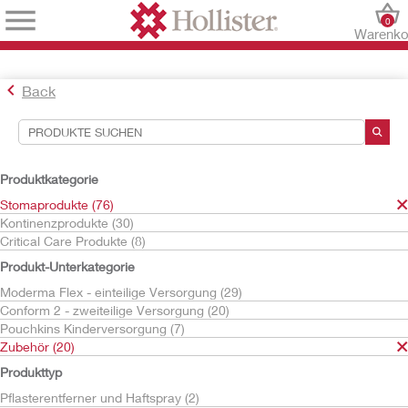
0
Warenko
Back
Suchwerkzeuge
Ihre Auswahl:
Produktkategorie
Stomaprodukte
Stomaprodukte (76)
Zubehör
Kontinenzprodukte (30)
Abflussadapter & Fixierhalterung
Critical Care Produkte (8)
Hollister
Produkt-Unterkategorie
Ihre Auswahl hat
1
Ergebnisse ergeben
Moderma Flex - einteilige Versorgung (29)
Sortieren nach:
Conform 2 - zweiteilige Versorgung (20)
Pouchkins Kinderversorgung (7)
Zubehör (20)
Produkttyp
Pflasterentferner und Haftspray (2)