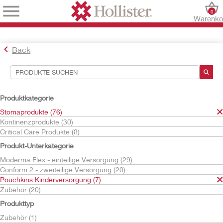
0
Warenko
Back
Suchwerkzeuge
Ihre Auswahl:
Produktkategorie
Stomaprodukte
Stomaprodukte (76)
Pouchkins Kinderversorgung
Kontinenzprodukte (30)
Einteilige Versorgung
Critical Care Produkte (8)
Ihre Auswahl hat
4
Ergebnisse ergeben
Produkt-Unterkategorie
Sortieren nach:
Moderma Flex - einteilige Versorgung (29)
Conform 2 - zweiteilige Versorgung (20)
Pouchkins Kinderversorgung (7)
Zubehör (20)
Produkttyp
Zubehör (1)