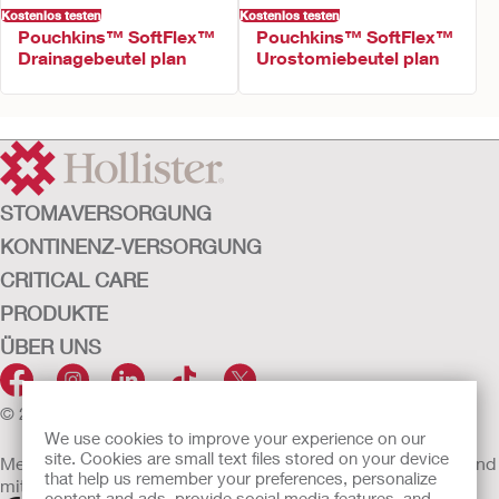
Kostenlos testen
Kostenlos testen
Pouchkins™ SoftFlex™
Pouchkins™ SoftFlex™
Drainagebeutel plan
Urostomiebeutel plan
STOMAVERSORGUNG
KONTINENZ-VERSORGUNG
CRITICAL CARE
PRODUKTE
ÜBER UNS
© 2026 Hollister Incorporated
We use cookies to improve your experience on our
site. Cookies are small text files stored on your device
Medizinprodukte, die innerhalb der EU vertrieben werden, sind
that help us remember your preferences, personalize
mit einem der folgenden Symbole gekennzeichnet
content and ads, provide social media features, and