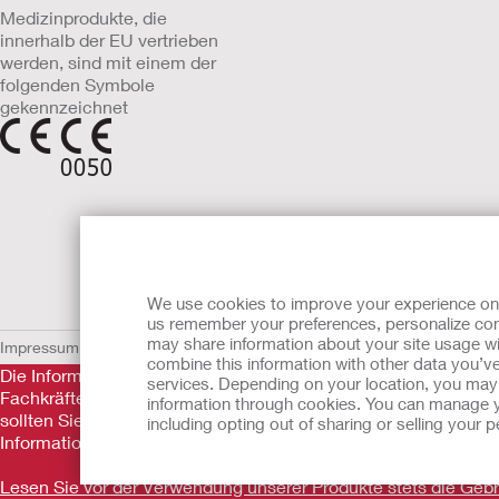
Medizinprodukte, die
innerhalb der EU vertrieben
werden, sind mit einem der
folgenden Symbole
gekennzeichnet
We use cookies to improve your experience on ou
us remember your preferences, personalize cont
may share information about your site usage wi
Impressum
AGB
Nutzungsbedingungen
Datenschutzerklärung
Umgang 
combine this information with other data you’ve
Die Informationen auf dieser Website sind nicht als medizini
services. Depending on your location, you may h
Fachkräfte nicht ersetzen. Diese Website sollte auch nicht da
information through cookies. You can manage y
sollten Sie sich sofort persönlich in ärztliche Behandlung beg
including opting out of sharing or selling your
Informationen.
Lesen Sie vor der Verwendung unserer Produkte stets die Ge