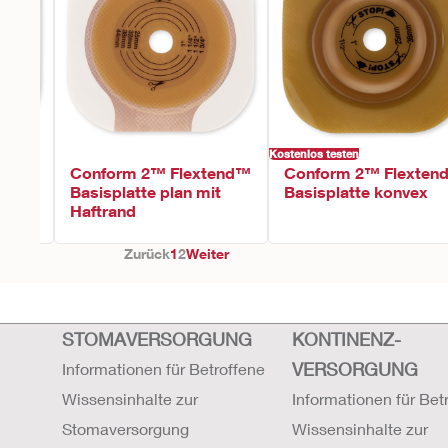
Kostenlos testen
tend™
Conform 2™ Flextend™
Conform 2™ Flexten
x mit
Basisplatte plan mit
Basisplatte konvex
Haftrand
Zurück
1
2
Weiter
STOMAVERSORGUNG
KONTINENZ-
VERSORGUNG
Informationen für Betroffene
Wissensinhalte zur
Informationen für Bet
Stomaversorgung
Wissensinhalte zur