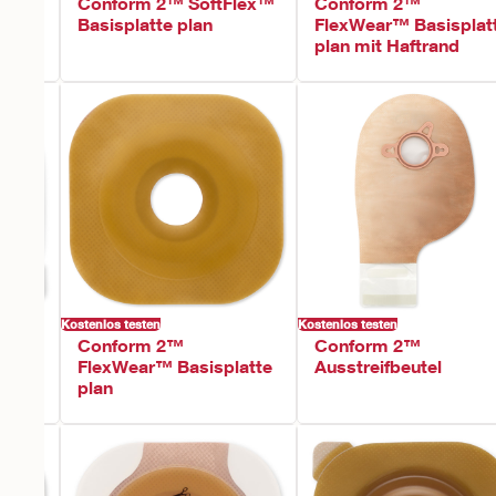
-OP
Conform 2™ SoftFlex™
Conform 2™
l
Basisplatte plan
FlexWear™ Basisplat
plan mit Haftrand
Kostenlos testen
Kostenlos testen
Conform 2™
Conform 2™
atte
FlexWear™ Basisplatte
Ausstreifbeutel
plan