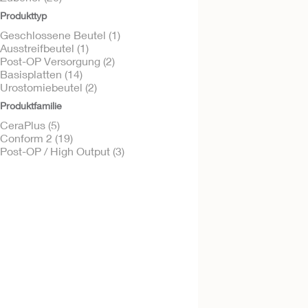
Produkttyp
Geschlossene Beutel (1)
Ausstreifbeutel (1)
Post-OP Versorgung (2)
Conform 2™
Basisplatten (14)
FlexWear™ Basispl
Urostomiebeutel (2)
konvex mit Haftra
Produktfamilie
CeraPlus (5)
Conform 2 (19)
Post-OP / High Output (3)
Kostenlos testen