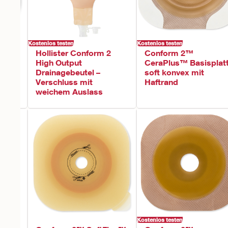
Kostenlos testen
Kostenlos testen
Hollister Conform 2
Conform 2™
atte
High Output
CeraPlus™ Basisplat
nd
Drainagebeutel –
soft konvex mit
Verschluss mit
Haftrand
weichem Auslass
Kostenlos testen