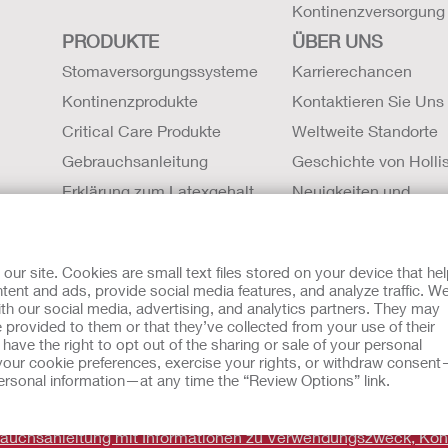
Kontinenzversorgung
PRODUKTE
ÜBER UNS
Stomaversorgungssysteme
Karrierechancen
Kontinenzprodukte
Kontaktieren Sie Uns
Critical Care Produkte
Weltweite Standorte
Gebrauchsanleitung
Geschichte von Hollis
Erklärung zum Latexgehalt
Neuigkeiten und
Sicherheitsdatenblätter (SDBs)
Veranstaltungen
Magnetresonanztomographie
r site. Cookies are small text files stored on your device that he
Kompatibilität
ent and ads, provide social media features, and analyze traffic. W
th our social media, advertising, and analytics partners. They may
mit Cookies
EU Whistleblowern-Mitteilung
 provided to them or that they’ve collected from your use of their
sche Beratung gedacht und sollen die Empfehlungen Ihres eigen
ave the right to opt out of the sharing or sale of your personal
zu verwendet werden, in einem medizinischen Notfall Hilfe zu 
our cookie preferences, exercise your rights, or withdraw consen
eben. Da sich Bestimmungen ab und zu ändern, besuchen Sie bitt
 personal information—at any time the “Review Options” link.
brauchsanleitung mit Informationen zu Verwendungszweck, Kon