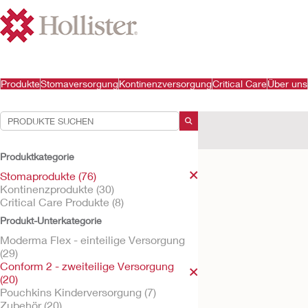
Produkte
Stomaversorgung
Kontinenzversorgung
Critical Care
Über uns
Ihre Auswahl:
Stomaprodukte
Confo
Produktkategorie
Ihre Auswahl hat
20
Erge
Stomaprodukte (76)
Kontinenzprodukte (30)
Critical Care Produkte (8)
Produkt-Unterkategorie
Moderma Flex - einteilige Versorgung
(29)
Conform 2 - zweiteilige Versorgung
(20)
Pouchkins Kinderversorgung (7)
Zubehör (20)