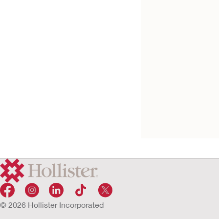
Kostenlos testen
Conform 2™ Flex
Basisplatten konve
Haftrand
© 2026 Hollister Incorporated